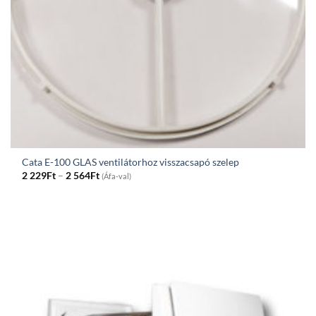
Cata E-100 GLAS ventilátorhoz visszacsapó szelep
Price
2 229
Ft
–
2 564
Ft
(Áfa-val)
range:
2
229Ft
through
2
564Ft