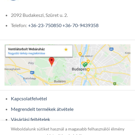
2092 Budakeszi, Szüret u. 2.
Telefon:
+36-23-750850
+36-70-9439358
Kapcsolatfelvétel
Megrendelt termékek átvétele
Vásárlási feltételek
Weboldalunk sütiket használ a magasabb felhasználói élmény
Ügyfél adatok