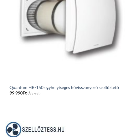
Quantum HR-150 egyhelyiséges hővisszanyerő szellőztető
99 990
Ft
(Áfa-val)