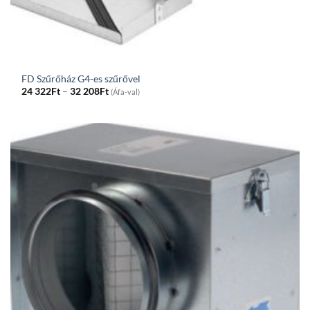
FD Szűrőház G4-es szűrővel
Price
24 322
Ft
–
32 208
Ft
(Áfa-val)
range:
24
322Ft
through
32
208Ft