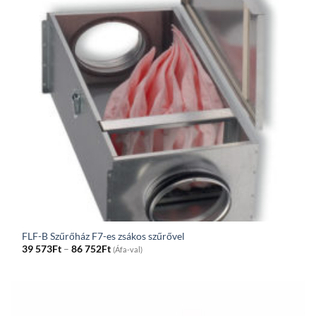
FLF-B Szűrőház F7-es zsákos szűrővel
Price
39 573
Ft
–
86 752
Ft
(Áfa-val)
range:
39
573Ft
through
86
752Ft