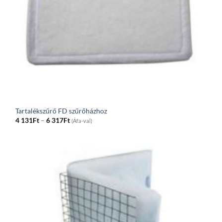
Tartalékszűrő FD szűrőházhoz
Price
4 131
Ft
–
6 317
Ft
(Áfa-val)
range:
4
131Ft
through
6
317Ft