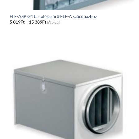
FLF-ASP G4 tartalékszűrő FLF-A szűrőházhoz
Price
5 019
Ft
–
15 389
Ft
(Áfa-val)
range:
5
019Ft
through
15
389Ft