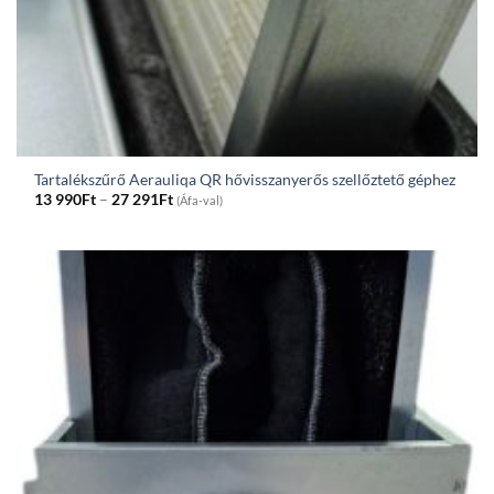
Tartalékszűrő Aerauliqa QR hővisszanyerős szellőztető géphez
Price
13 990
Ft
–
27 291
Ft
(Áfa-val)
range:
13
990Ft
through
27
291Ft