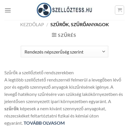
Skip
to
content
KEZDŐLAP
/
SZŰRŐK, SZŰRŐANYAGOK
SZŰRÉS
Szűrők a szellőztető rendszerekben
A legtöbb szellőztető rendszernél felmerül a levegőben lévő
por és egyéb szennyező anyagok kiszűrésének igénye. A
levegő hatékony szűrésére van szükség lakókörnyezetben és
jelentősen szennyezett ipari környezetben egyaránt. A
szűrők
képesek a nem kívánt szennyező anyagokat,
részecskéket feltartóztatni fizikai és kémiai úton
egyaránt.
TOVÁBB OLVASOM