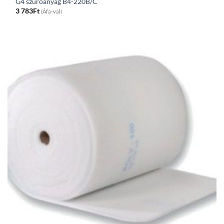
G4 szűrőanyag B4-220B/C
3 783
Ft
(Áfa-val)