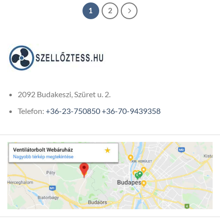
through
19
1
2
279Ft
2092 Budakeszi, Szüret u. 2.
Telefon:
+36-23-750850
+36-70-9439358