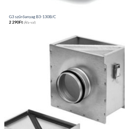
G3 szűrőanyag B3-130B/C
2 290
Ft
(Áfa-val)