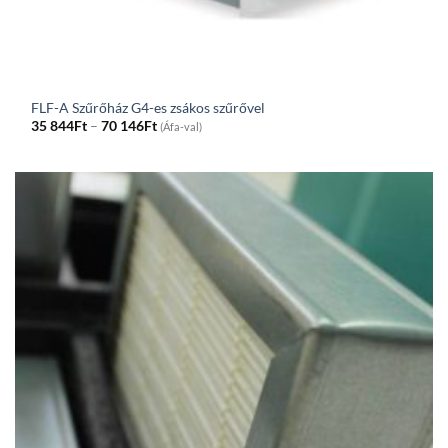
FLF-A Szűrőház G4-es zsákos szűrővel
Price
35 844
Ft
–
70 146
Ft
(Áfa-val)
range:
35
844Ft
through
70
146Ft