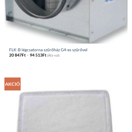
FLK-B légcsatorna szűrőház G4-es szűrővel
Price
20 847
Ft
–
94 513
Ft
(Áfa-val)
range:
20
847Ft
through
94
513Ft
AKCIÓ