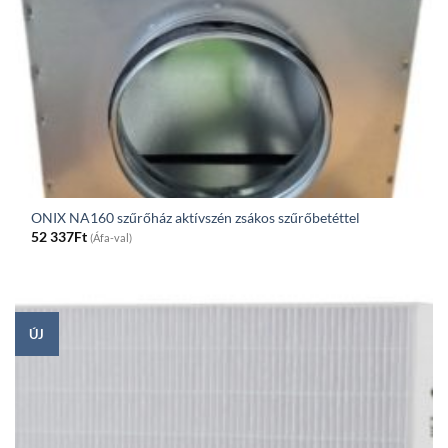
ONIX NA160 szűrőház aktívszén zsákos szűrőbetéttel
52 337
Ft
(Áfa-val)
ÚJ