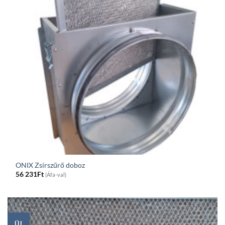
ONIX Zsírszűrő doboz
56 231
Ft
(Áfa-val)
ÚJ