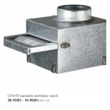
CFV-FF kandalló ventilátor szűrő
Price
38 703
Ft
–
41 902
Ft
(Áfa-val)
range:
38
703Ft