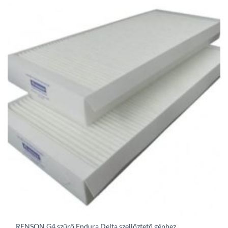
through
41
902Ft
RENSON G4 szűrő Endura Delta szellőztető géphez