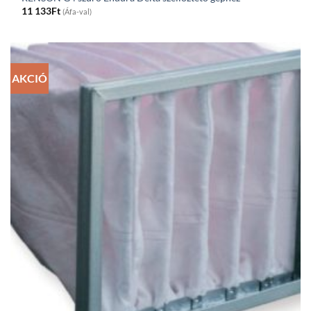
11 133
Ft
(Áfa-val)
AKCIÓ