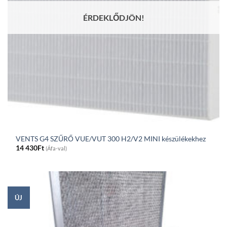
ÉRDEKLŐDJÖN!
VENTS G4 SZŰRŐ VUE/VUT 300 H2/V2 MINI készülékekhez
14 430
Ft
(Áfa-val)
ÚJ