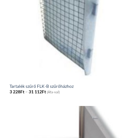
Tartalék szűrő FLK-B szűrőházhoz
Price
3 228
Ft
–
31 112
Ft
(Áfa-val)
range:
3
228Ft
through
31
112Ft