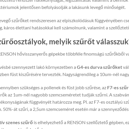
tériumok jelentősen befolyásolják a lakásunk levegő minőségét.
evegő szűrőket rendszeresen az elpiszkolódásuk függvényében cse
, káros élettani hatásokkal kell számolnunk, valamint a szellőztető
zűrőosztályok, melyik szűrőt válasszuk
ENSON hővisszanyerős gépekbe többféle finomságú szűrőkből vá
ésbé szennyezett lakó környezetben a
G4-es durva szűrőket
vál
zben füst kiszűrésére tervezték. Nagyságrendileg a 10um-nél nagy
nnyiben szükséges a pollenek és füst jobb szűrése, az
F7-es szű
rők az 1um-nél nagyobb szemcseméretet tudják szűrni. A szabván
ékonyságának függvényét határozza meg. Pl. az F7-es osztályú 
. 50%-át szűri, a 2,5um szemcseméret esetén már a szennyeződ
tív szenes szűrő
is elhelyezhető a RENSON szellőztető gépben, ezz