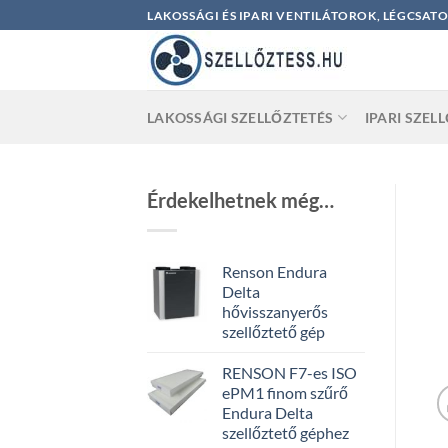
Skip
LAKOSSÁGI ÉS IPARI VENTILÁTOROK, LÉGCSAT
to
content
LAKOSSÁGI SZELLŐZTETÉS
IPARI SZEL
Érdekelhetnek még…
Renson Endura
Delta
hővisszanyerős
szellőztető gép
RENSON F7-es ISO
ePM1 finom szűrő
Endura Delta
szellőztető géphez