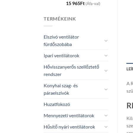
15 965
Ft
(Áfa-val)
TERMÉKEINK
Elszívó ventilátor
fürdőszobába
Ipari ventilátorok
Hővisszanyerős szellőztető
LEÍ
rendszer
A R
Konyhai szag- és
szü
páraelszívók
R
Huzatfokozó
Mennyezeti ventilátorok
Köz
sze
Hűsítő nyári ventilátorok
sze