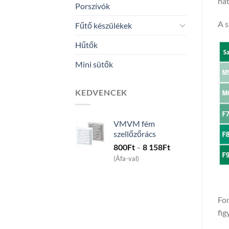
hat
Porszívók
A s
Fűtő készülékek
Hűtők
Mini sütők
KEDVENCEK
VMVM fém
szellőzőrács
Price
800
Ft
–
8 158
Ft
range:
(Áfa-val)
800Ft
through
8
Fon
158Ft
fig