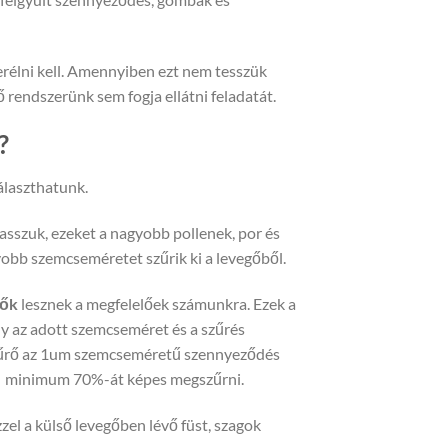
rélni kell. Amennyiben ezt nem tesszük
 rendszerünk sem fogja ellátni feladatát.
?
laszthatunk.
asszuk, ezeket a nagyobb pollenek, por és
obb szemcseméretet szűrik ki a levegőből.
rők
lesznek a megfelelőek számunkra. Ezek a
y az adott szemcseméret és a szűrés
szűrő az 1um szemcseméretű szennyeződés
és minimum 70%-át képes megszűrni.
el a külső levegőben lévő füst, szagok