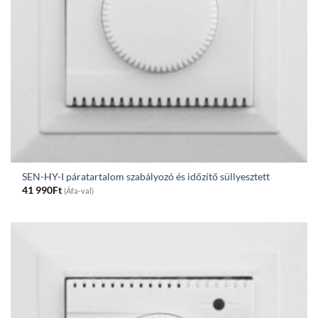
SEN-HY-I páratartalom szabályozó és időzítő süllyesztett
41 990
Ft
(Áfa-val)