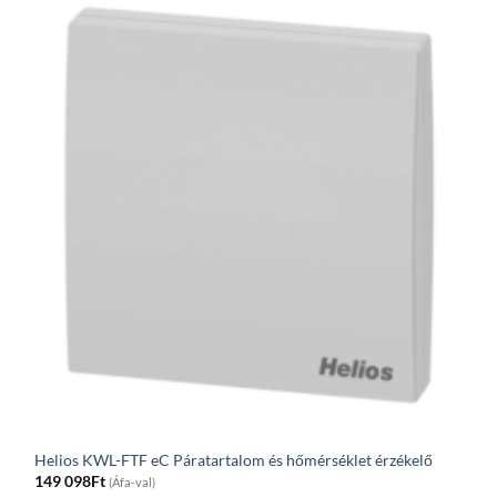
Helios KWL-FTF eC Páratartalom és hőmérséklet érzékelő
149 098
Ft
(Áfa-val)