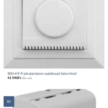
SEN-HY-P páratartalom szabályozó falon kívül
41 990
Ft
(Áfa-val)
ÚJ