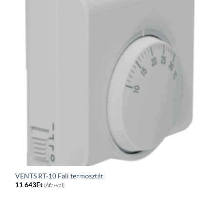
VENTS RT-10 Fali termosztát
11 643
Ft
(Áfa-val)