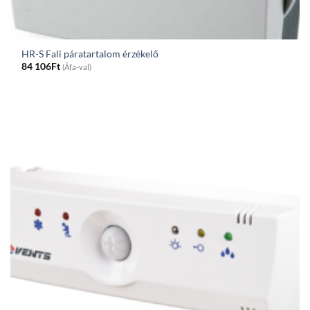
HR-S Fali páratartalom érzékelő
84 106
Ft
(Áfa-val)