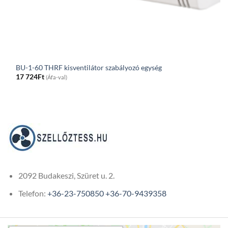
BU-1-60 THRF kisventilátor szabályozó egység
17 724
Ft
(Áfa-val)
2092 Budakeszi, Szüret u. 2.
Telefon:
+36-23-750850
+36-70-9439358