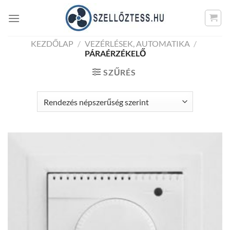
Skip
to
content
KEZDŐLAP
/
VEZÉRLÉSEK, AUTOMATIKA
/
PÁRAÉRZÉKELŐ
SZŰRÉS