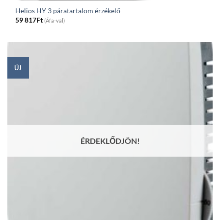
Helios HY 3 páratartalom érzékelő
59 817
Ft
(Áfa-val)
ÚJ
ÉRDEKLŐDJÖN!