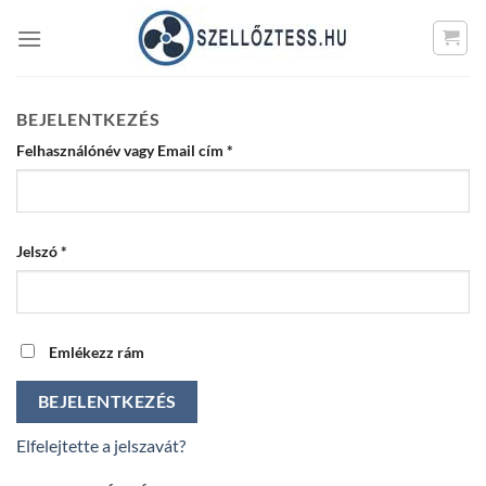
Skip
to
content
BEJELENTKEZÉS
Kötelező
Felhasználónév vagy Email cím
*
Kötelező
Jelszó
*
Emlékezz rám
BEJELENTKEZÉS
Elfelejtette a jelszavát?