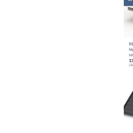
R
lé
sz
1
(Á