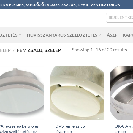
ORNA ELEMEK, SZELLŐZŐRÁCSOK, ZSALUK, NYÁRI VENTILÁTOROK
BEJELENTKE
LŐZTETÉS
HŐVISSZANYARŐS SZELLŐZTETÉS
ÁSZF
KAP
So
Showing 1–16 of 20 results
ZELEP
/
FÉM ZSALU, SZELEP
by
po
A légszelep befújó és
DVS fém elszívó
OKA-A vi
szívó szellőztetéshez
légszelep
szelep