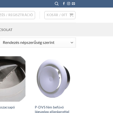
ZÉS / REGISZTRÁCIÓ
KOSÁR /
0
FT
CSOLAT
rted
pularity
sszacsapó
P-DVS fém befúvó
légszelep ellenkerettel