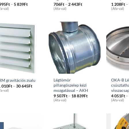
Price
Price
 995
Ft
–
5 839
Ft
706
Ft
–
2 443
Ft
1 208
Ft
–
range:
range:
fa-val)
(Áfa-val)
(Áfa-val)
1
706Ft
995Ft
through
through
2
5
443Ft
839Ft
Légtömör
OKA-B Lé
M gravitációs zsalu
pillangószelep kézi
csúsztath
Price
1 010
Ft
–
30 645
Ft
range:
mozgatással – AKH
visszacsa
fa-val)
11
Price
9 507
Ft
–
18 839
Ft
4 051
Ft
–
010Ft
range:
(Áfa-val)
(Áfa-val)
through
9
30
507Ft
645Ft
through
18
839Ft