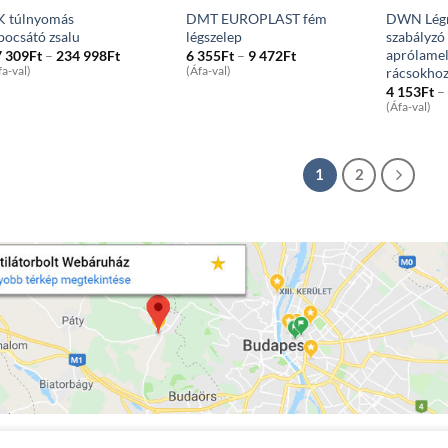
K túlnyomás
DMT EUROPLAST fém
DWN Lég
bocsátó zsalu
légszelep
szabályzó
aprólamel
Price
Price
7 309
Ft
–
234 998
Ft
6 355
Ft
–
9 472
Ft
range:
range:
rácsokho
fa-val)
(Áfa-val)
27
6
4 153
Ft
–
309Ft
355Ft
(Áfa-val)
through
through
234
9
998Ft
472Ft
1
2