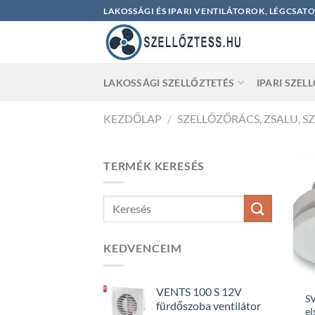
Skip
LAKOSSÁGI ÉS IPARI VENTILÁTOROK, LÉGCSAT
to
content
LAKOSSÁGI SZELLŐZTETÉS
IPARI SZEL
KEZDŐLAP
/
SZELLŐZŐRÁCS, ZSALU, S
TERMÉK KERESÉS
KEDVENCEIM
VENTS 100 S 12V
SV
fürdőszoba ventilátor
el