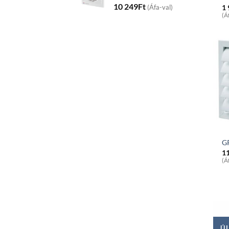
10 249
Ft
1
(Áfa-val)
(Á
GR
1
(Á
ÚJ