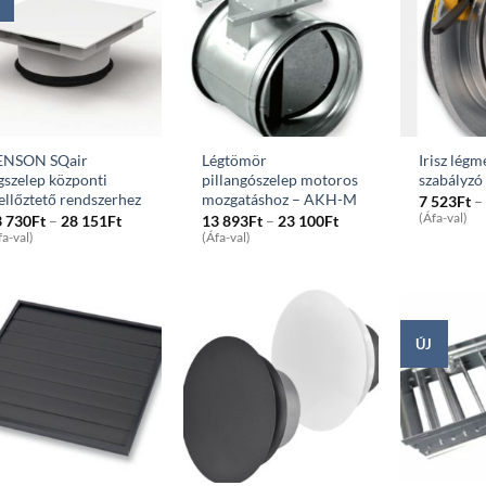
ENSON SQair
Légtömör
Irisz lég
gszelep központi
pillangószelep motoros
szabályzó
ellőztető rendszerhez
mozgatáshoz – AKH-M
7 523
Ft
–
Price
Price
(Áfa-val)
3 730
Ft
–
28 151
Ft
13 893
Ft
–
23 100
Ft
range:
range:
fa-val)
(Áfa-val)
13
13
730Ft
893Ft
through
through
28
23
151Ft
100Ft
ÚJ