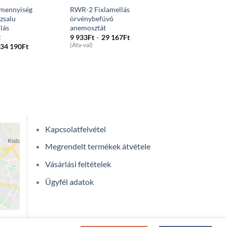
mennyiség
RWR-2 Fixlamellás
 zsalu
örvénybefúvó
lás
anemosztát
z
Price
9 933
Ft
–
29 167
Ft
range:
Price
(Áfa-val)
34 190
Ft
9
range:
933Ft
4
through
153Ft
29
through
167Ft
34
190Ft
Kapcsolatfelvétel
Megrendelt termékek átvétele
Vásárlási feltételek
Ügyfél adatok