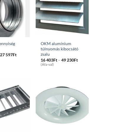
mennyiség
OKM alumínium
túlnyomás kibocsátó
zsalu
Price
27 597
Ft
range:
Price
16 403
Ft
–
49 230
Ft
7
range:
(Áfa-val)
523Ft
16
through
403Ft
27
through
597Ft
49
230Ft