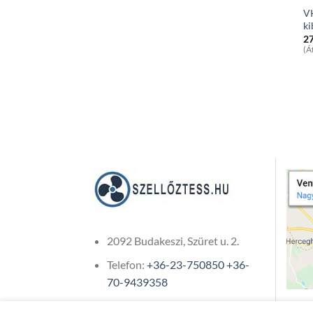
V
ki
2
(Á
2092 Budakeszi, Szüret u. 2.
Telefon:
+36-23-750850
+36-
70-9439358