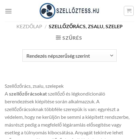
Skip
to
content
KEZDŐLAP
/
SZELLŐZŐRÁCS, ZSALU, SZELEP
SZŰRÉS
Szellőzőrács, zsalu, szelepek
A
szellőzőrácsokat
szellőző és légkondicionáló
berendezések kiépítése során alkalmazzuk. A
szellőzőrácsoknak többféle szerepük is van: egyrészt a
védelem, hogy ne kerüljön be semmi a kiépített rendszerbe,
másrészt pedig a megfelelő légáramlás elősegítése vagy
esetleg a túlnyomás kibocsátása. Anyagát tekintve lehet