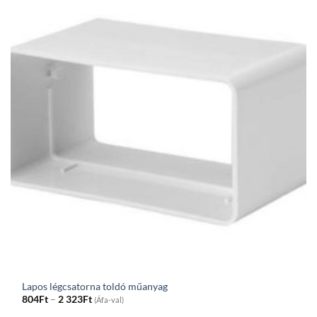
Lapos légcsatorna toldó műanyag
Price
804
Ft
–
2 323
Ft
(Áfa-val)
range: