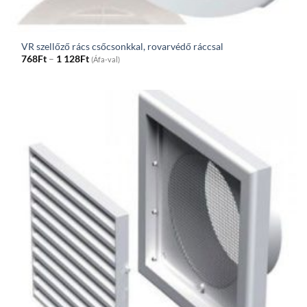
VR szellőző rács csőcsonkkal, rovarvédő ráccsal
Price
768
Ft
–
1 128
Ft
(Áfa-val)
range:
768Ft
through
1
128Ft