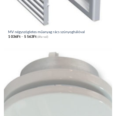
MV négyszögletes műanyag rács szúnyoghálóval
Price
1 036
Ft
–
5 563
Ft
(Áfa-val)
range:
1
036Ft
through
5
563Ft