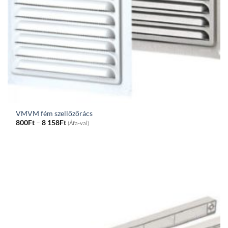
VMVM fém szellőzőrács
Price
800
Ft
–
8 158
Ft
(Áfa-val)
range:
800Ft
through
8
158Ft