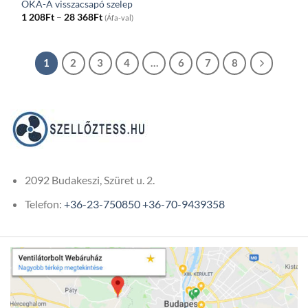
OKA-A visszacsapó szelep
Price
1 208
Ft
–
28 368
Ft
(Áfa-val)
range:
1
208Ft
through
28
1
2
3
4
…
6
7
8
368Ft
2092 Budakeszi, Szüret u. 2.
Telefon:
+36-23-750850
+36-70-9439358