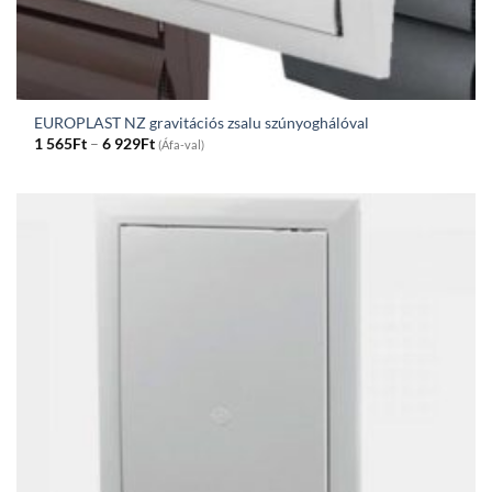
EUROPLAST NZ gravitációs zsalu szúnyoghálóval
Price
1 565
Ft
–
6 929
Ft
(Áfa-val)
range:
1
565Ft
through
6
929Ft