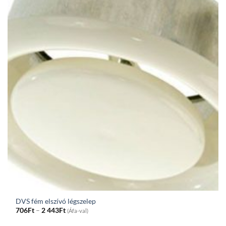
DVS fém elszívó légszelep
Price
706
Ft
–
2 443
Ft
(Áfa-val)
range:
706Ft