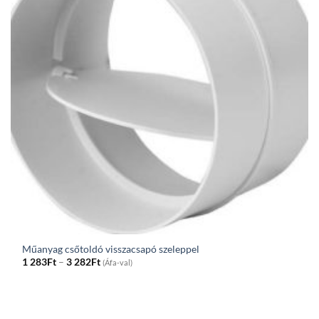
Műanyag csőtoldó visszacsapó szeleppel
Price
1 283
Ft
–
3 282
Ft
(Áfa-val)
range:
1
283Ft
through
3
282Ft