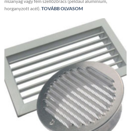
műanyag vagy fém szellőzőrács (például alumínium,
horganyzott acél).
TOVÁBB OLVASOM