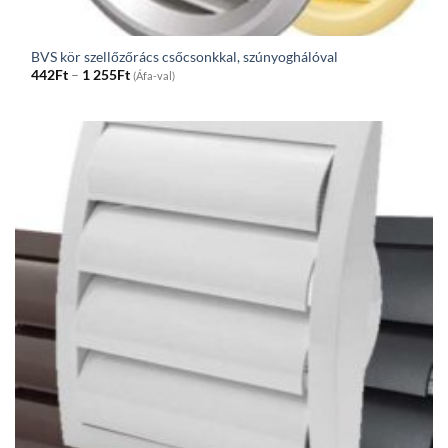
BVS kör szellőzőrács csőcsonkkal, szúnyoghálóval
Price
442
Ft
–
1 255
Ft
(Áfa-val)
range:
442Ft
through
1
255Ft