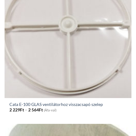
Cata E-100 GLAS ventilátorhoz visszacsapó szelep
Price
2 229
Ft
–
2 564
Ft
(Áfa-val)
range:
2
229Ft
through
2
564Ft