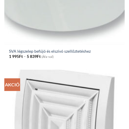
SVA légszelep befújó és elszívó szellőztetéshez
Price
1 995
Ft
–
5 839
Ft
(Áfa-val)
range:
1
995Ft
through
5
839Ft
AKCIÓ