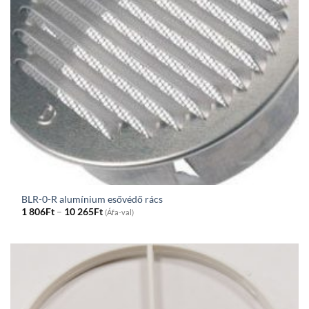
BLR-0-R alumínium esővédő rács
Price
1 806
Ft
–
10 265
Ft
(Áfa-val)
range:
1
806Ft
through
10
265Ft