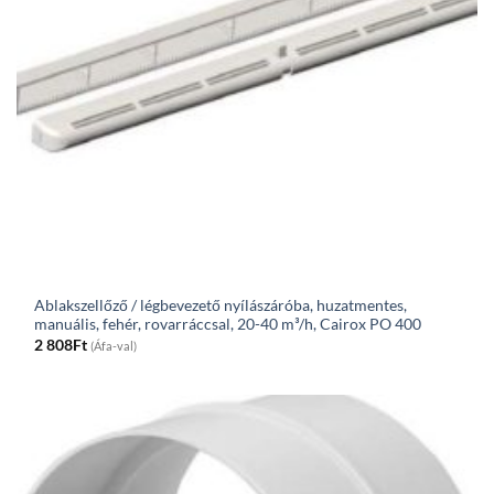
Ablakszellőző / légbevezető nyílászáróba, huzatmentes,
manuális, fehér, rovarráccsal, 20-40 m³/h, Cairox PO 400
2 808
Ft
(Áfa-val)