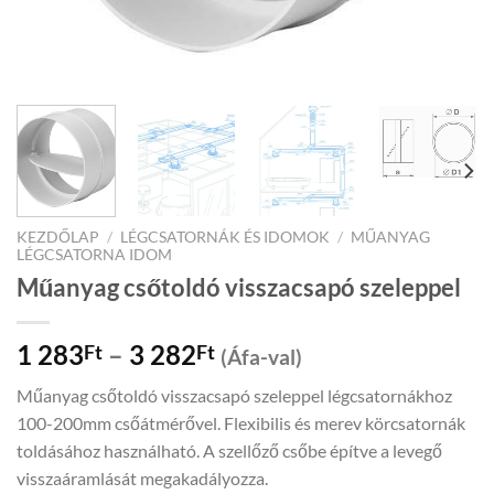
KEZDŐLAP
/
LÉGCSATORNÁK ÉS IDOMOK
/
MŰANYAG
LÉGCSATORNA IDOM
Műanyag csőtoldó visszacsapó szeleppel
Price
1 283
–
3 282
Ft
Ft
(Áfa-val)
range:
Műanyag csőtoldó visszacsapó szeleppel légcsatornákhoz
1
100-200mm csőátmérővel. Flexibilis és merev körcsatornák
283Ft
toldásához használható. A szellőző csőbe építve a levegő
through
visszaáramlását megakadályozza.
3