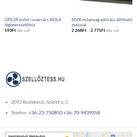
GPE2A külső rovarrács ISOLA
MVR műanyag ajtórács állítható
légbeeresztőhöz
zsaluval
Price
593
Ft
2 268
Ft
–
2 775
Ft
(Áfa-val)
(Áfa-val)
range:
2
268Ft
through
2
775Ft
2092 Budakeszi, Szüret u. 2.
Telefon:
+36-23-750850
+36-70-9439358