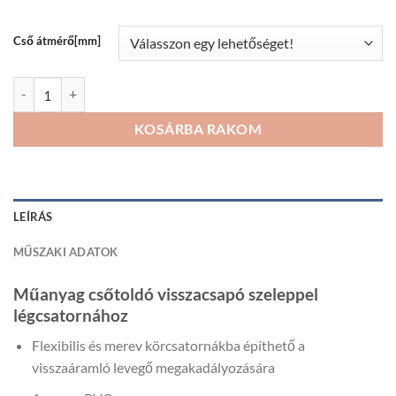
282Ft
Cső átmérő[mm]
Műanyag csőtoldó visszacsapó szeleppel mennyiség
KOSÁRBA RAKOM
LEÍRÁS
MŰSZAKI ADATOK
Műanyag csőtoldó visszacsapó szeleppel
légcsatornához
Flexibilis és merev körcsatornákba építhető a
visszaáramló levegő megakadályozására