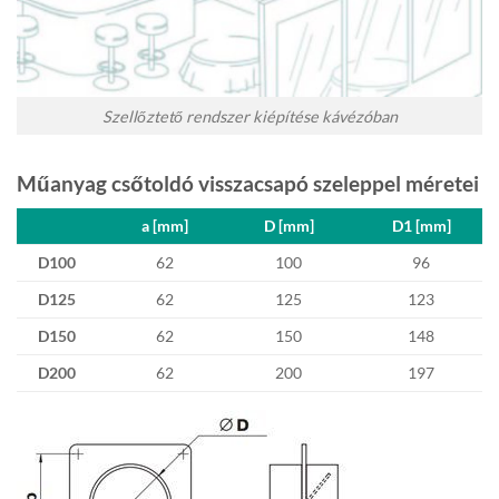
Szellőztető rendszer kiépítése kávézóban
Műanyag csőtoldó visszacsapó szeleppel méretei
a [mm]
D [mm]
D1 [mm]
D100
62
100
96
D125
62
125
123
D150
62
150
148
D200
62
200
197