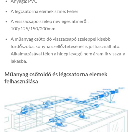
Anyaga: PVC
A légcsatorna elemek színe: Fehér
A visszacsapó szelep névleges átmérői:
100/125/150/200mm
A műanyag csőtoldó visszacsapó szeleppel kisebb
fürdőszoba, konyha szellőztetésénél is jól használható.
Alkalmazásával télen a hideg levegő nem áramlik vissza a
lakásba.
Műanyag csőtoldó és légcsatorna elemek
felhasználása