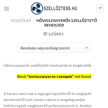
Skip
to
content
KEZDŐLAP
/
HŐVISSZANYERŐS SZELLŐZTETŐ
RENDSZER
SZŰRÉS
Hővisszanyerős szellőztető rendszerek és kiegészítők
Block
"hovisszanyeros-csempek"
not found
A tavasz nem csak a ragyogó napsütésről és megújuló
természetről szól, hanem sajnos a rengeteg ember
hétköznapjait megkeserítő pollenszezonról is. Amikor