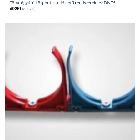
Tömítőgyűrű központi szellőztető rendszerekhez DN75
602
Ft
(Áfa-val)