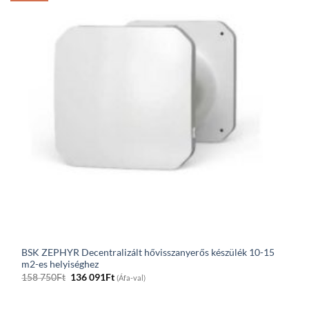
BSK ZEPHYR Decentralizált hővisszanyerős készülék 10-15
m2-es helyiséghez
Original
Current
158 750
Ft
136 091
Ft
(Áfa-val)
price
price
was:
is:
158
136