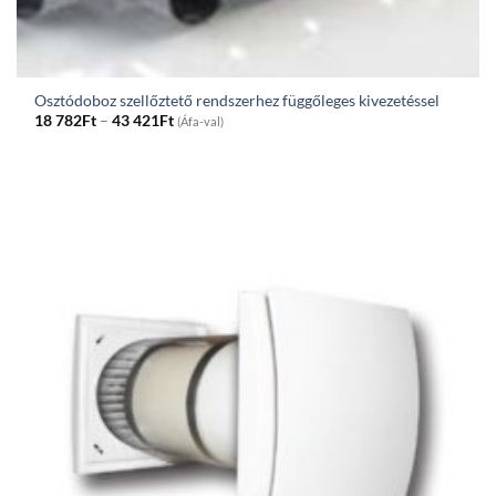
Osztódoboz szellőztető rendszerhez függőleges kivezetéssel
Price
18 782
Ft
–
43 421
Ft
(Áfa-val)
range:
18
782Ft
through
43
421Ft