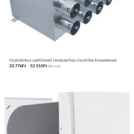
Osztódoboz szellőztető rendszerhez vízszintes kivezetéssel
Price
33 776
Ft
–
52 555
Ft
(Áfa-val)
range:
33
776Ft
through
52
555Ft