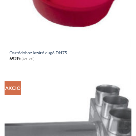
Osztódoboz lezáró dugó DN75
692
Ft
(Áfa-val)
AKCIÓ