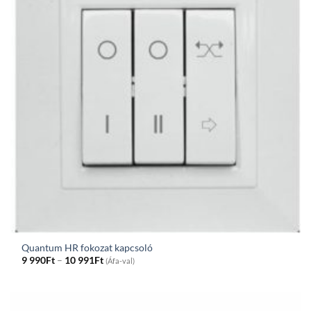
Quantum HR fokozat kapcsoló
Price
9 990
Ft
–
10 991
Ft
(Áfa-val)
range:
9
990Ft
through
10