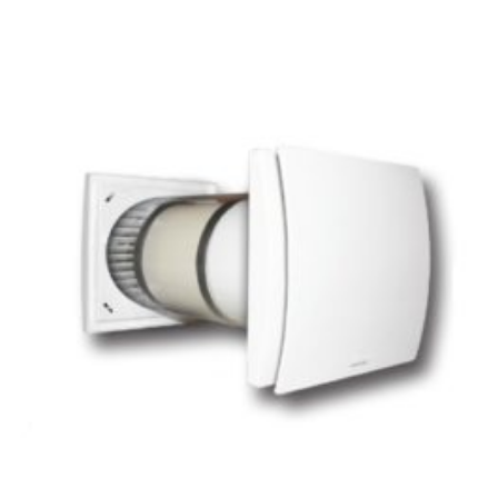
13
730Ft
through
28
151Ft