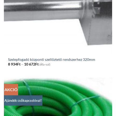
Szelepfogadó központi szellőztető rendszerhez 320mm
Price
8 934
Ft
–
10 672
Ft
(Áfa-val)
range:
8
934Ft
through
10
672Ft
AKCIÓ
Ajándék csőkapcsolóval!