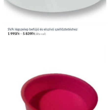
SVA légszelep befújó és elszívó szellőztetéshez
Price
1 995
Ft
–
5 839
Ft
(Áfa-val)
range:
1
995Ft
through
5
839Ft