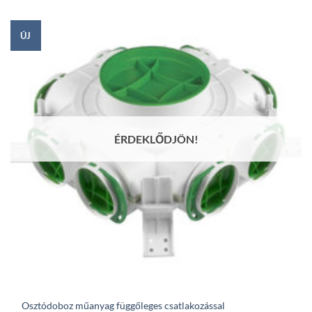
750Ft.
091Ft.
ÚJ
ÉRDEKLŐDJÖN!
Osztódoboz műanyag függőleges csatlakozással