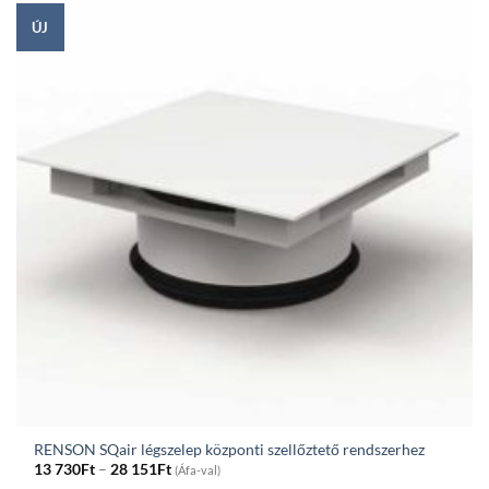
991Ft
ÚJ
RENSON SQair légszelep központi szellőztető rendszerhez
Price
13 730
Ft
–
28 151
Ft
(Áfa-val)
range: