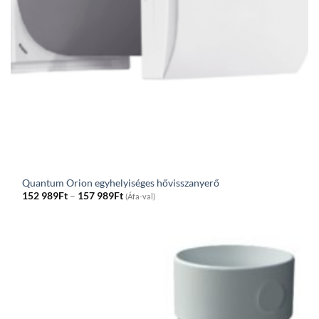
Quantum Orion egyhelyiséges hővisszanyerő
Price
152 989
Ft
–
157 989
Ft
(Áfa-val)
range:
152
989Ft
through
157
989Ft