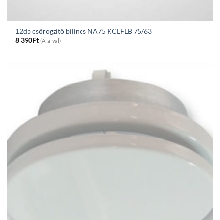
12db csőrögzítő bilincs NA75 KCLFLB 75/63
8 390
Ft
(Áfa-val)