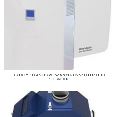
EGYHELYISÉGES HŐVISSZANYERŐS SZELLŐZTETŐ
13 TERMÉKEK