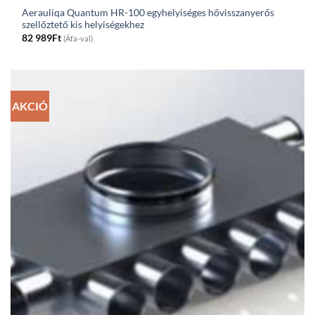
Aerauliqa Quantum HR-100 egyhelyiséges hővisszanyerős
szellőztető kis helyiségekhez
82 989
Ft
(Áfa-val)
AKCIÓ