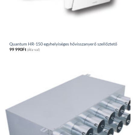
Quantum HR-150 egyhelyiséges hővisszanyerő szellőztető
99 990
Ft
(Áfa-val)