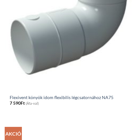
Flexivent könyök idom flexibilis légcsatornához NA75
7 590
Ft
(Áfa-val)
AKCIÓ