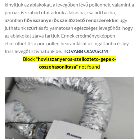
kinyitjuk az ablakokat, a levegőben lévő pollennek, valamint a
pornak is szabad utat adunk a lakásba, családi házba,
azonban
hővisszanyerős szellőztető rendszerekkel
úgy
juthatunk szűrt és folyamatosan egészséges levegőhöz, hogy
az ablakokat zárva tartjuk. Ennek eredményeképpen
elkerülhetjük a por, pollen beáramlását az ingatlanba és így
friss levegőt szívhatunk be.
TOVÁBB OLVASOM
Block
"hovisszanyeros-szellozteto-gepek-
osszehasonlitasa"
not found