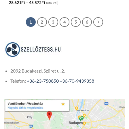
Price
28 621
Ft
–
45 572
Ft
(Áfa-val)
range:
28
621Ft
through
45
1
2
3
4
5
6
572Ft
2092 Budakeszi, Szüret u. 2.
Telefon:
+36-23-750850
+36-70-9439358