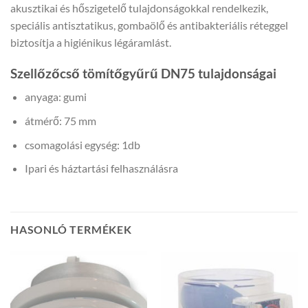
akusztikai és hőszigetelő tulajdonságokkal rendelkezik,
speciális antisztatikus, gombaölő és antibakteriális réteggel
biztosítja a higiénikus légáramlást.
Szellőzőcső tömítőgyűrű DN75 tulajdonságai
anyaga: gumi
átmérő: 75 mm
csomagolási egység: 1db
Ipari és háztartási felhasználásra
HASONLÓ TERMÉKEK