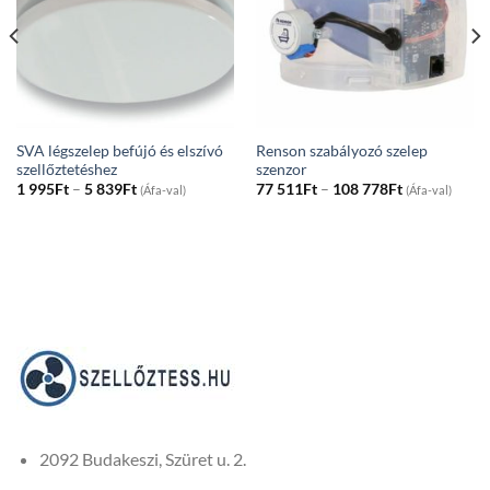
SVA légszelep befújó és elszívó
Renson szabályozó szelep
szellőztetéshez
szenzor
Price
Price
1 995
Ft
–
5 839
Ft
77 511
Ft
–
108 778
Ft
(Áfa-val)
(Áfa-val)
range:
range:
1
77
995Ft
511Ft
through
through
5
108
839Ft
778Ft
2092 Budakeszi, Szüret u. 2.