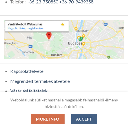
Telefon:
+36-23-750850
+36-70-9439358
Kapcsolatfelvétel
Megrendelt termékek átvétele
Vásárlási feltételek
Weboldalunk sütiket használ a magasabb felhasználói élmény
Ügyfél adatok
biztosítása érdekében.
MORE INFO
ACCEPT
Copyright 2026 ©
ONIXCOM KFT.