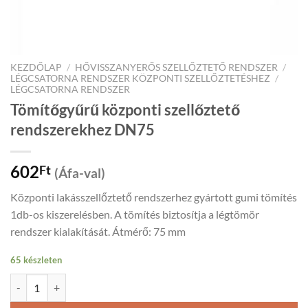
KEZDŐLAP
/
HŐVISSZANYERŐS SZELLŐZTETŐ RENDSZER
/
LÉGCSATORNA RENDSZER KÖZPONTI SZELLŐZTETÉSHEZ
/
LÉGCSATORNA RENDSZER
Tömítőgyűrű központi szellőztető
rendszerekhez DN75
602
Ft
(Áfa-val)
Központi lakásszellőztető rendszerhez gyártott gumi tömítés
1db-os kiszerelésben. A tömítés biztosítja a légtömör
rendszer kialakítását. Átmérő: 75 mm
65 készleten
Tömítőgyűrű központi szellőztető rendszerekhez DN75 mennyiség