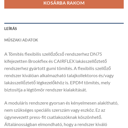
KOSÁRBA RAKOM
LEÍRÁS
MŰSZAKI ADATOK
A Tömítés flexibilis szellőzőcső rendszerhez DN75
kifejezetten Brookflex és CAIRFLEX lakásszellőztető
rendszerhez gyártott gumi tömítés. A flexibilis szellőző
rendszer kiválóan alkalmazható talajkollektoros és/vagy
lakásszellőztető légkezelőkhöz is. EPDM tömítés, mely
biztosítja a légtömör rendszer kialakítását.
A moduláris rendszere gyorsan és kényelmesen alakítható,
nem szükséges speciális szerszám vagy eszköz. Ez az
úgynevezett press-fit csatlakozóknak köszönhető.
Általánosságban elmondható, hogy a rendszer kiváló