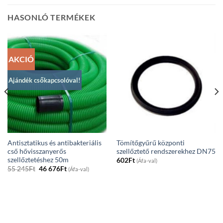
HASONLÓ TERMÉKEK
AKCIÓ
Ajándék csőkapcsolóval!
Antisztatikus és antibakteriális
Tömítőgyűrű központi
cső hővisszanyerős
szellőztető rendszerekhez DN75
szellőztetéshez 50m
602
Ft
(Áfa-val)
Original
Current
55 245
Ft
46 676
Ft
(Áfa-val)
price
price
was:
is:
55
46
245Ft.
676Ft.