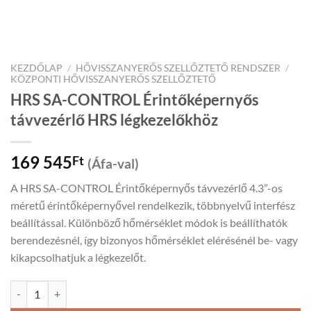
KEZDŐLAP
/
HŐVISSZANYERŐS SZELLŐZTETŐ RENDSZER
/
KÖZPONTI HŐVISSZANYERŐS SZELLŐZTETŐ
HRS SA-CONTROL Érintőképernyős
távvezérlő HRS légkezelőkhöz
169 545
Ft
(Áfa-val)
A HRS SA-CONTROL Érintőképernyős távvezérlő 4.3”-os
méretű érintőképernyővel rendelkezik, többnyelvű interfész
beállítással. Különböző hőmérséklet módok is beállíthatók
berendezésnél, így bizonyos hőmérséklet elérésénél be- vagy
kikapcsolhatjuk a légkezelőt.
HRS SA-CONTROL Érintőképernyős távvezérlő HRS légkezelőkhöz 