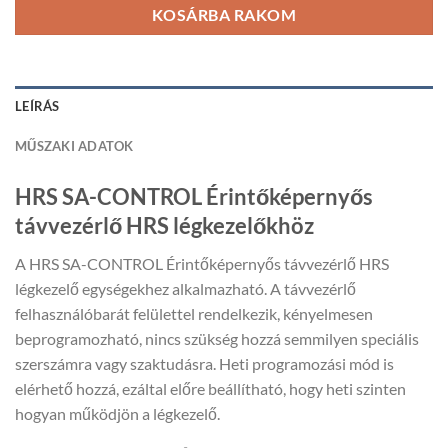
KOSÁRBA RAKOM
LEÍRÁS
MŰSZAKI ADATOK
HRS SA-CONTROL Érintőképernyős
távvezérlő HRS légkezelőkhöz
A HRS SA-CONTROL Érintőképernyős távvezérlő HRS
légkezelő egységekhez alkalmazható. A távvezérlő
felhasználóbarát felülettel rendelkezik, kényelmesen
beprogramozható, nincs szükség hozzá semmilyen speciális
szerszámra vagy szaktudásra. Heti programozási mód is
elérhető hozzá, ezáltal előre beállítható, hogy heti szinten
hogyan működjön a légkezelő.