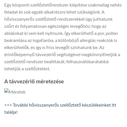
Egy központi szellőztetőrendszer kiépítése szakmailag nehéz
feladat és sok egyéb alkatrészre lehet szükségünk. A
hővisszanyerős szellőztető rendszerekkel úgy juthatunk
szűrt és folyamatosan egészséges levegőhöz, hogy az
ablakokat ki sem kell nyitnunk. Így elkerülhető a por, pollen
beáramlása az ingatlanba, a különböző allergiás reakciók is
elkerülhetők, és így is friss levegőt szívhatunk be. Az
érintőképernyő távvezérlő segítségével megkönnyíthetjük a
szellőztető rendszer beállítását, felhasználóbarátabbá
tehetjük a szellőztetést.
A távvezérlő méretezése
>>> További hővisszanyerős szellőztető készülékeinket itt
találja!