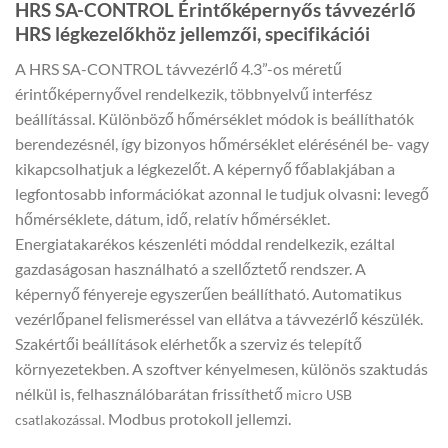
HRS SA-CONTROL Érintőképernyős távvezérlő
HRS légkezelőkhöz jellemzői, specifikációi
A HRS SA-CONTROL távvezérlő 4.3”-os méretű
érintőképernyővel rendelkezik, többnyelvű interfész
beállítással. Különböző hőmérséklet módok is beállíthatók
berendezésnél, így bizonyos hőmérséklet elérésénél be- vagy
kikapcsolhatjuk a légkezelőt. A képernyő főablakjában a
legfontosabb információkat azonnal le tudjuk olvasni: levegő
hőmérséklete, dátum, idő, relatív hőmérséklet.
Energiatakarékos készenléti móddal rendelkezik, ezáltal
gazdaságosan használható a szellőztető rendszer. A
képernyő fényereje egyszerűen beállítható. Automatikus
vezérlőpanel felismeréssel van ellátva a távvezérlő készülék.
Szakértői beállítások elérhetők a szerviz és telepítő
környezetekben. A szoftver kényelmesen, különös szaktudás
nélkül is, felhasználóbarátan frissíthető
micro USB
Modbus protokoll jellemzi.
csatlakozással.