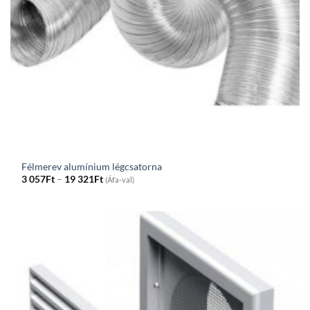
Félmerev alumínium légcsatorna
Price
3 057
Ft
–
19 321
Ft
(Áfa-val)
range:
3
057Ft
through
19
321Ft