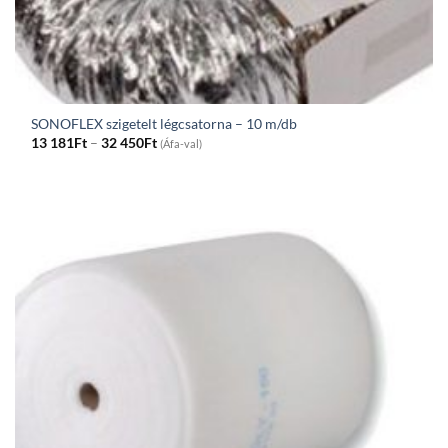
SONOFLEX szigetelt légcsatorna – 10 m/db
Price
13 181
Ft
–
32 450
Ft
(Áfa-val)
range:
13
181Ft
through
32
450Ft