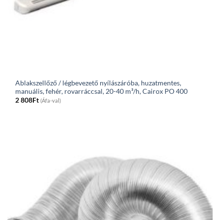
Ablakszellőző / légbevezető nyílászáróba, huzatmentes,
manuális, fehér, rovarráccsal, 20-40 m³/h, Cairox PO 400
2 808
Ft
(Áfa-val)