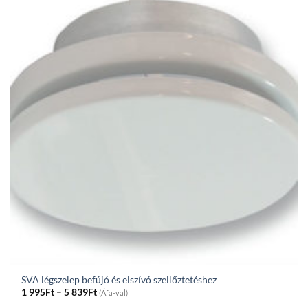
SVA légszelep befújó és elszívó szellőztetéshez
Price
1 995
Ft
–
5 839
Ft
(Áfa-val)
range: