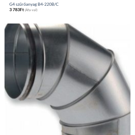
G4 szűrőanyag B4-220B/C
3 783
Ft
(Áfa-val)