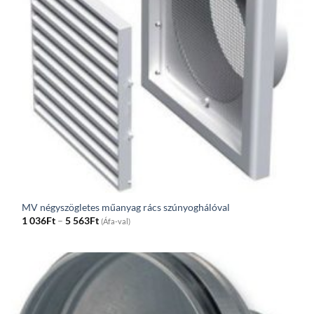
MV négyszögletes műanyag rács szúnyoghálóval
Price
1 036
Ft
–
5 563
Ft
(Áfa-val)
range:
1
036Ft
through
5
563Ft