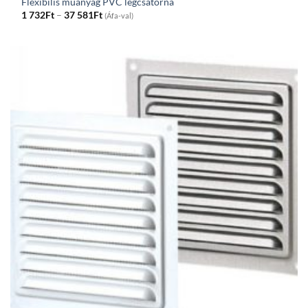
Flexibilis műanyag PVC légcsatorna
Price
1 732
Ft
–
37 581
Ft
(Áfa-val)
range:
1
732Ft
through
37
581Ft