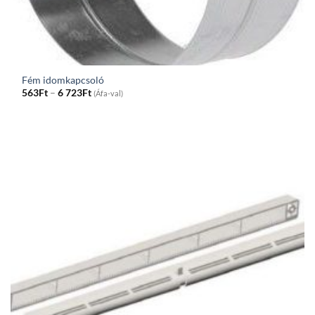
Fém idomkapcsoló
Price
563
Ft
–
6 723
Ft
(Áfa-val)
range:
563Ft
through
6
723Ft