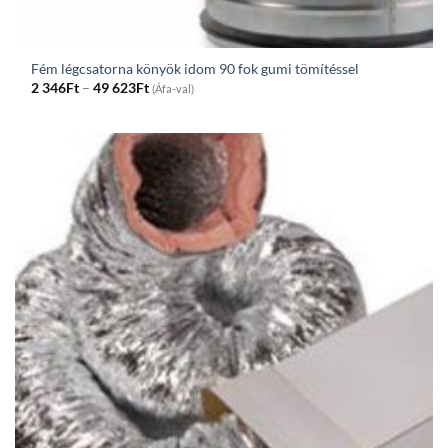
Fém légcsatorna könyök idom 90 fok gumi tömítéssel
Price
2 346
Ft
–
49 623
Ft
(Áfa-val)
range:
2
346Ft
through
49
623Ft