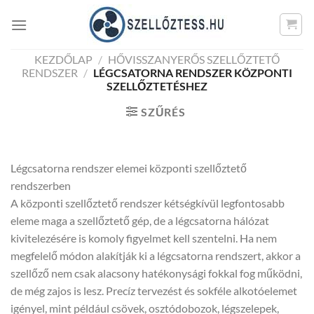
Skip
to
content
KEZDŐLAP
/
HŐVISSZANYERŐS SZELLŐZTETŐ
RENDSZER
/
LÉGCSATORNA RENDSZER KÖZPONTI
SZELLŐZTETÉSHEZ
SZŰRÉS
Légcsatorna rendszer elemei központi szellőztető
rendszerben
A központi szellőztető rendszer kétségkívül legfontosabb
eleme maga a szellőztető gép, de a légcsatorna hálózat
kivitelezésére is komoly figyelmet kell szentelni. Ha nem
megfelelő módon alakítják ki a légcsatorna rendszert, akkor a
szellőző nem csak alacsony hatékonysági fokkal fog működni,
de még zajos is lesz. Precíz tervezést és sokféle alkotóelemet
igényel, mint például csövek, osztódobozok, légszelepek,