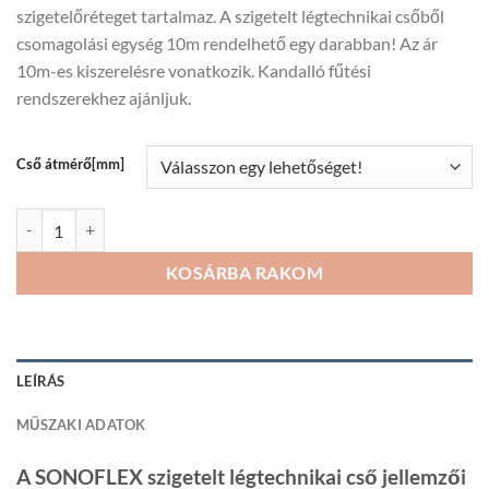
szigetelőréteget tartalmaz. A szigetelt légtechnikai csőből
32
csomagolási egység 10m rendelhető egy darabban! Az ár
450Ft
10m-es kiszerelésre vonatkozik. Kandalló fűtési
rendszerekhez ajánljuk.
Cső átmérő[mm]
SONOFLEX szigetelt légcsatorna - 10 m/db mennyiség
KOSÁRBA RAKOM
LEÍRÁS
MŰSZAKI ADATOK
A SONOFLEX szigetelt légtechnikai cső jellemzői