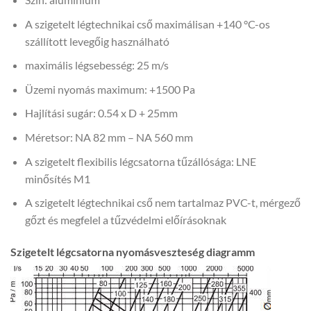
A szigetelt légtechnikai cső maximálisan +140 °C-os
szállított levegőig használható
maximális légsebesség: 25 m/s
Üzemi nyomás maximum: +1500 Pa
Hajlítási sugár: 0.54 x D + 25mm
Méretsor: NA 82 mm – NA 560 mm
A szigetelt flexibilis légcsatorna tűzállósága: LNE
minősítés M1
A szigetelt légtechnikai cső nem tartalmaz PVC-t, mérgező
gőzt és megfelel a tűzvédelmi előírásoknak
Szigetelt légcsatorna nyomásveszteség diagramm