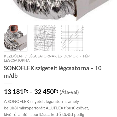
KEZDŐLAP
/
LÉGCSATORNÁK ÉS IDOMOK
/
FÉM
LÉGCSATORNA
SONOFLEX szigetelt légcsatorna – 10
m/db
Price
13 181
–
32 450
Ft
Ft
(Áfa-val)
range:
A SONOFLEX szigetelt légcsatorna, amely
13
belülről mikroperforált ALUFLEX típusú csövet,
181Ft
kívülről alufólia borítást, a kettő között pedig
through