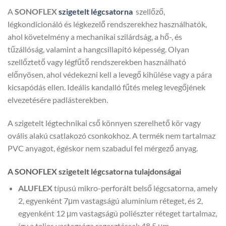
A
SONOFLEX
szigetelt légcsatorna
szellőző,
légkondicionáló és légkezelő rendszerekhez használhatók,
ahol követelmény a mechanikai szilárdság, a hő-, és
tűzállóság, valamint a hangcsillapító képesség. Olyan
szellőztető vagy légfűtő rendszerekben használható
előnyösen, ahol védekezni kell a levegő kihülése vagy a pára
kicsapódás ellen. Ideális kandalló fűtés meleg levegőjének
elvezetésére padlásterekben.
A szigetelt légtechnikai cső könnyen szerelhető kör vagy
ovális alakú csatlakozó csonkokhoz. A termék nem tartalmaz
PVC anyagot, égéskor nem szabadul fel mérgező anyag.
A SONOFLEX szigetelt légcsatorna tulajdonságai
ALUFLEX
típusú mikro-perforált belső légcsatorna, amely
2, egyenként 7μm vastagságú alumínium réteget, és 2,
egyenként 12 μm vastagságú poliészter réteget tartalmaz,
így a teljes vastagsága ragasztással: 48.5 μm