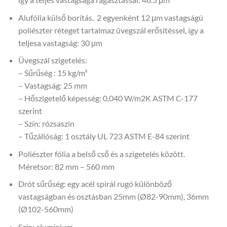
Alufólia külső borítás, 2 egyenként 12 μm vastagságú
poliészter réteget tartalmaz üvegszál erősítéssel, így a
teljesa vastagság: 30 μm
Üvegszál szigetelés:
– Sűrűség : 15 kg/m³
– Vastagság: 25 mm
– Hőszigetelő képesség: 0,040 W/m2K ASTM C-177
szerint
– Szín: rózsaszín
– Tűzállóság: 1 osztály UL 723 ASTM E-84 szerint
Poliészter fólia a belső cső és a szigetelés között.
Méretsor: 82 mm – 560 mm
Drót sűrűség: egy acél spirál rugó különböző
vastagságban és osztásban 25mm (Ø82-90mm), 36mm
(Ø102-560mm)
Szín: alumínium