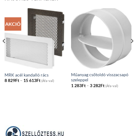
AKCIÓ
Műanyag csőtoldó visszacsapó
MRK acél kandalló rács
szeleppel
Price
8 829
Ft
–
15 613
Ft
(Áfa-val)
range:
Price
1 283
Ft
–
3 282
Ft
(Áfa-val)
8
range:
829Ft
1
through
283Ft
15
through
613Ft
3
282Ft