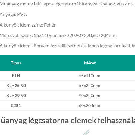
Műanyag merev falú lapos légcsatornák irányváltásához, vízszinte
Anyaga: PVC
A könyök idom színe: Fehér
Méretválaszték: 55x110mm,55×220,90×220,60x204mm
A könyök idom könnyen összeilleszthető a lapos légcsatornával, íg
Típus
Méret
KLH
55x110mm
KLH25-90
55x220mm
KLH29-90
90x220mm
8281
60x204mm
űanyag légcsatorna elemek felhasznál