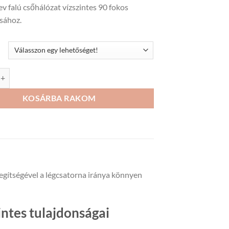
v falú csőhálózat vízszintes 90 fokos
6
ásához.
313Ft
m lapos légcsatornához vízszintes mennyiség
KOSÁRBA RAKOM
Segítségével a légcsatorna iránya könnyen
ntes tulajdonságai