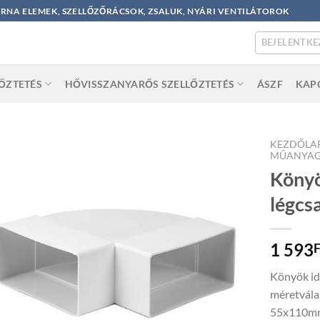
ORNA ELEMEK, SZELLŐZŐRÁCSOK, ZSALUK, NYÁRI VENTILÁTOROK
BEJELENTKE
LŐZTETÉS
HŐVISSZANYARŐS SZELLŐZTETÉS
ÁSZF
KAP
KEZDŐLA
MŰANYAG
Könyö
légcs
1 593
F
Könyök id
méretvála
55x110mm