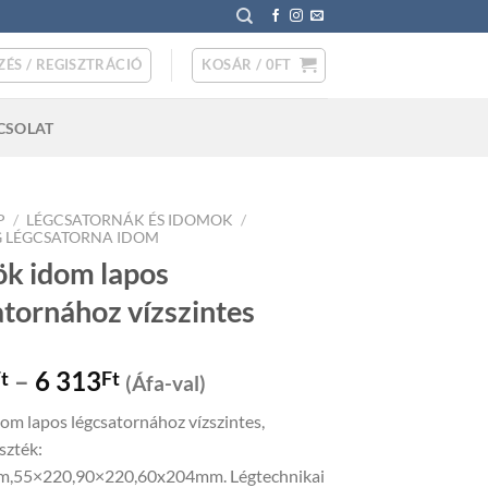
ZÉS / REGISZTRÁCIÓ
KOSÁR /
0
FT
CSOLAT
P
/
LÉGCSATORNÁK ÉS IDOMOK
/
 LÉGCSATORNA IDOM
k idom lapos
atornához vízszintes
Price
–
6 313
t
Ft
(Áfa-val)
range:
om lapos légcsatornához vízszintes,
1
szték:
593Ft
,55×220,90×220,60x204mm. Légtechnikai
through