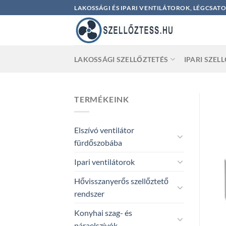
Skip
LAKOSSÁGI ÉS IPARI VENTILÁTOROK, LÉGCSAT
to
content
LAKOSSÁGI SZELLŐZTETÉS
IPARI SZEL
TERMÉKEINK
Elszívó ventilátor
fürdőszobába
Ipari ventilátorok
Hővisszanyerős szellőztető
rendszer
Konyhai szag- és
páraelszívók