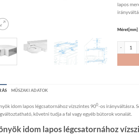
lapos mere
irányvált
Méret[mm]
Könyök ido
RÁS
MŰSZAKI ADATOK
0
yök idom lapos légcsatornához vízszintes 90
-os irányváltásra. 
változtatható, követni tudja a fal vagy egyéb bútorok vonalát.
önyök idom lapos légcsatornához vízszi