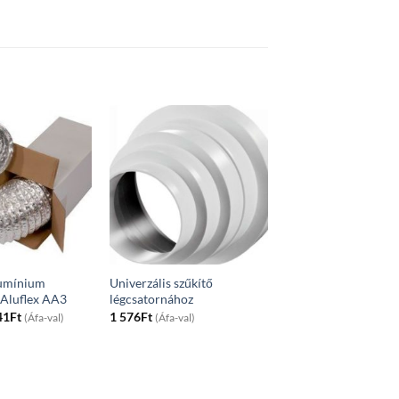
alumínium
Univerzális szűkítő
 Aluflex AA3
légcsatornához
Price
41
Ft
1 576
Ft
(Áfa-val)
(Áfa-val)
range:
488Ft
through
1
441Ft