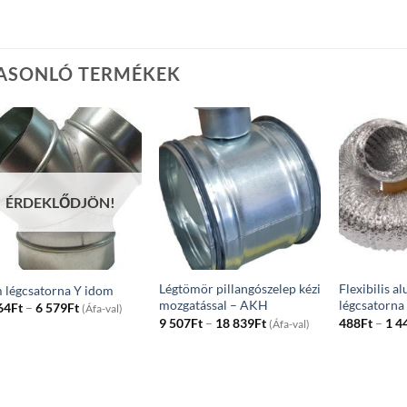
ASONLÓ TERMÉKEK
ÉRDEKLŐDJÖN!
Légtömör pillangószelep kézi
Flexibilis 
 légcsatorna Y idom
mozgatással – AKH
légcsatorna
Price
64
Ft
–
6 579
Ft
(Áfa-val)
range:
Price
9 507
Ft
–
18 839
Ft
488
Ft
–
1 4
(Áfa-val)
3
range:
964Ft
9
through
507Ft
6
through
579Ft
18
839Ft