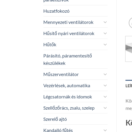
Huzatfokozó
Mennyezeti ventilátorok
Hűsítő nyári ventilátorok
Hűtők
Párásító, páramentesítő
készülékek
Műszerventilátor
Vezérlések, automatika
LEÍ
Légcsatornák és idomok
Kön
Szellőzőrács, zsalu, szelep
meg
Szerelő ajtó
K
Kandalló fűtés