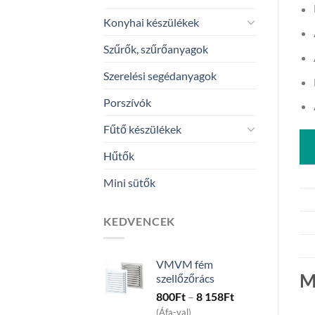
Konyhai készülékek
Szűrők, szűrőanyagok
Szerelési segédanyagok
Porszívók
Fűtő készülékek
Hűtők
Mini sütők
KEDVENCEK
VMVM fém
M
szellőzőrács
Price
800
Ft
–
8 158
Ft
range:
(Áfa-val)