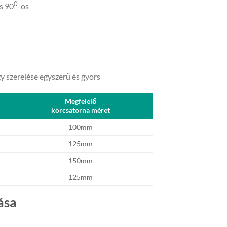
0
s 90
-os
y szerelése egyszerű és gyors
Megfelelő
körcsatorna méret
100mm
125mm
150mm
125mm
ása