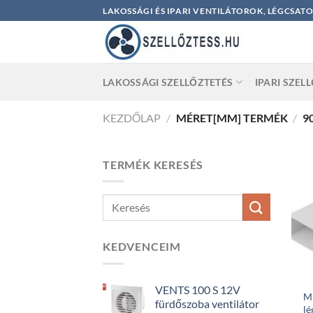
Skip
LAKOSSÁGI ÉS IPARI VENTILÁTOROK, LÉGCSAT
to
content
LAKOSSÁGI SZELLŐZTETÉS
IPARI SZEL
KEZDŐLAP
/
MÉRET[MM] TERMÉK
/
9
TERMÉK KERESÉS
KEDVENCEIM
VENTS 100 S 12V
M
fürdőszoba ventilátor
lé