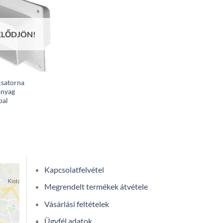
KLŐDJÖN!
csatorna
anyag
pal
Kapcsolatfelvétel
Megrendelt termékek átvétele
Vásárlási feltételek
Ügyfél adatok