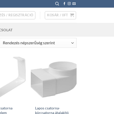
ZÉS / REGISZTRÁCIÓ
KOSÁR /
0
FT
CSOLAT
rted
pularity
csatorna
Lapos csatorna-
 elem
körcsatorna átalakító