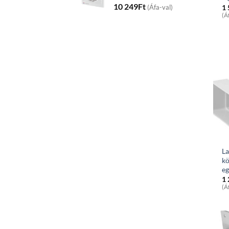
10 249
Ft
1
(Áfa-val)
(Á
La
kö
e
1
(Á