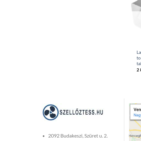
La
t
ta
2
2092 Budakeszi, Szüret u. 2.