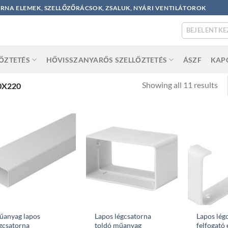
ORNA ELEMEK, SZELLŐZŐRÁCSOK, ZSALUK, NYÁRI VENTILÁTOROK
BEJELENTKE
LŐZTETÉS
HŐVISSZANYARŐS SZELLŐZTETÉS
ÁSZF
KAP
So
Showing all 11 results
0X220
by
po
űanyag lapos
Lapos légcsatorna
Lapos lég
gcsatorna
toldó műanyag
felfogató