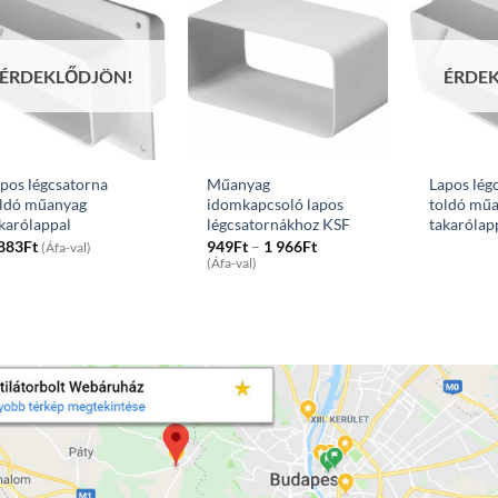
ÉRDEKLŐDJÖN!
ÉRDE
pos légcsatorna
Műanyag
Lapos lég
oldó műanyag
idomkapcsoló lapos
toldó mű
karólappal
légcsatornákhoz KSF
takarólap
Price
 883
Ft
949
Ft
–
1 966
Ft
(Áfa-val)
range:
(Áfa-val)
949Ft
through
1
966Ft