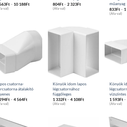
műanyag
Price
Price
 563
Ft
–
10 188
Ft
804
Ft
–
2 323
Ft
range:
range:
fa-val)
(Áfa-val)
833
Ft
–
1
1
804Ft
(Áfa-val)
563Ft
through
through
2
10
323Ft
188Ft
pos csatorna-
Könyök idom lapos
Könyök i
rcsatorna átalakító
légcsatornához
légcsator
gyenes
függőleges
vízszintes
Price
Price
 294
Ft
–
4 564
Ft
1 332
Ft
–
4 108
Ft
1 593
Ft
–
range:
range:
fa-val)
(Áfa-val)
(Áfa-val)
1
1
294Ft
332Ft
through
through
4
4
564Ft
108Ft