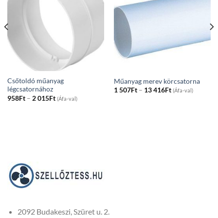
Csőtoldó műanyag
Műanyag merev körcsatorna
légcsatornához
Price
1 507
Ft
–
13 416
Ft
(Áfa-val)
range:
Price
958
Ft
–
2 015
Ft
(Áfa-val)
1
range:
507Ft
958Ft
through
through
13
2
416Ft
015Ft
2092 Budakeszi, Szüret u. 2.