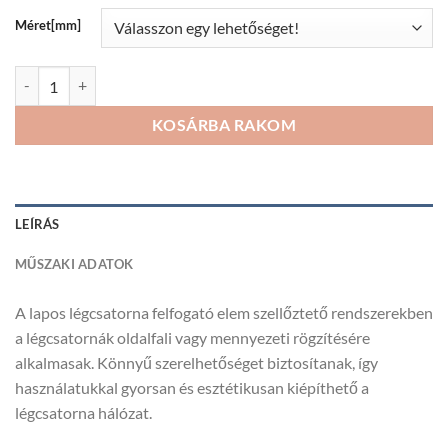
218Ft
Méret[mm]
Lapos légcsatorna felfogató elem műanyag mennyiség
KOSÁRBA RAKOM
LEÍRÁS
MŰSZAKI ADATOK
A lapos légcsatorna felfogató elem szellőztető rendszerekben
a légcsatornák oldalfali vagy mennyezeti rögzítésére
alkalmasak. Könnyű szerelhetőséget biztosítanak, így
használatukkal gyorsan és esztétikusan kiépíthető a
légcsatorna hálózat.