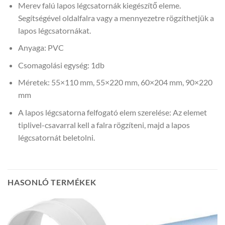
Merev falú lapos légcsatornák kiegészítő eleme.
Segítségével oldalfalra vagy a mennyezetre rögzíthetjük a
lapos légcsatornákat.
Anyaga: PVC
Csomagolási egység: 1db
Méretek: 55×110 mm, 55×220 mm, 60×204 mm, 90×220
mm
A lapos légcsatorna felfogató elem szerelése: Az elemet
tiplivel-csavarral kell a falra rögzíteni, majd a lapos
légcsatornát beletolni.
HASONLÓ TERMÉKEK