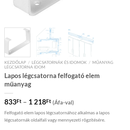
KEZDŐLAP
/
LÉGCSATORNÁK ÉS IDOMOK
/
MŰANYAG
LÉGCSATORNA IDOM
Lapos légcsatorna felfogató elem
műanyag
Price
833
–
1 218
Ft
Ft
(Áfa-val)
range:
Felfogató elem lapos légcsatornához alkalmas a lapos
833Ft
légcsatornák oldalfali vagy mennyezeti rögzítésére.
through
1