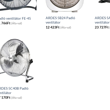
ARDES 5B24 Padló
ARDES 5A
dló ventilátor FE-45
ventilátor
ventilátor
1 766
Ft
(Áfa-val)
12 423
Ft
23 727
Ft
(Áfa-val)
RDES 5C40B Padló
ntilátor
7 170
Ft
(Áfa-val)