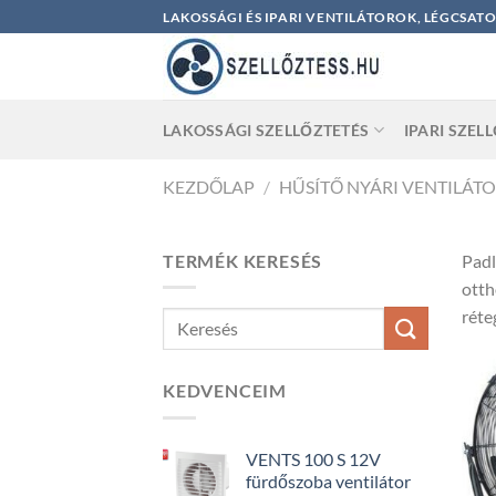
Skip
LAKOSSÁGI ÉS IPARI VENTILÁTOROK, LÉGCSAT
to
content
LAKOSSÁGI SZELLŐZTETÉS
IPARI SZEL
KEZDŐLAP
/
HŰSÍTŐ NYÁRI VENTILÁT
TERMÉK KERESÉS
Padl
otth
réte
KEDVENCEIM
VENTS 100 S 12V
fürdőszoba ventilátor