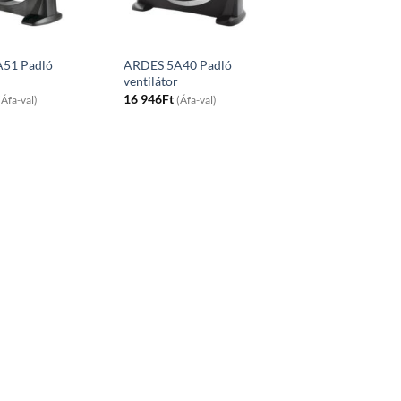
51 Padló
ARDES 5A40 Padló
ventilátor
16 946
Ft
(Áfa-val)
(Áfa-val)