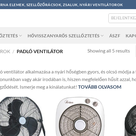
ORNA ELEMEK, SZELLŐZŐRÁCSOK, ZSALUK, NYÁRI VENTILÁTOROK
BEJELENTKE
LŐZTETÉS
HŐVISSZANYARŐS SZELLŐZTETÉS
ÁSZF
KAP
So
Showing all 5 results
OROK
/
PADLÓ VENTILÁTOR
by
po
ó ventilátor alkalmazása a nyári hőségben gyors, és olcsó módja a 
onunkban vagy akár irodában is, hiszen megfelelően hűsít azzal, 
gződését. Ismerje meg a kínálatunkat!
TOVÁBB OLVASOM