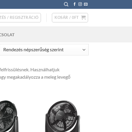
ZÉS / REGISZTRÁCIÓ
KOSÁR /
0
FT
CSOLAT
rted
pularity
felfrissülésnek. Használhatjuk
hogy megakadályozza a meleg levegő