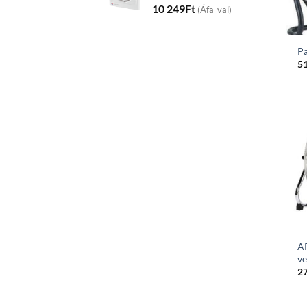
10 249
Ft
(Áfa-val)
Pa
5
A
ve
2