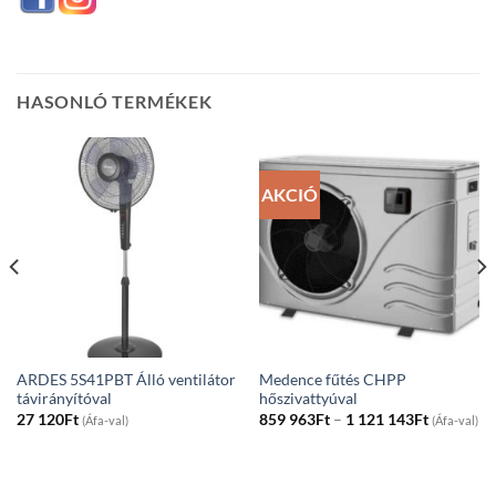
HASONLÓ TERMÉKEK
AKCIÓ
ARDES 5S41PBT Álló ventilátor
Medence fűtés CHPP
távirányítóval
hőszivattyúval
Price
27 120
Ft
859 963
Ft
–
1 121 143
Ft
(Áfa-val)
(Áfa-val)
range:
859
963Ft
through
1