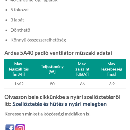
5 fokozat
3 lapát
Dönthető
Könnyű összeszerelhetőség
Ardes 5A40 padló ventilátor műszaki adatai
Max.
Max.
Max.
Teljesítmény
légszállítás
zajszint
légsebesség
[W]
[m3/h]
[db(A)]
[m/s]
1662
80
66
3,9
Olvasson bele cikkünkbe a nyári szellőztetésről
itt:
Szellőztetés és hűtés a nyári melegben
Keressen minket a közösségi médiákon is!