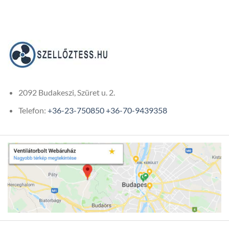
121
143Ft
2092 Budakeszi, Szüret u. 2.
Telefon:
+36-23-750850
+36-70-9439358