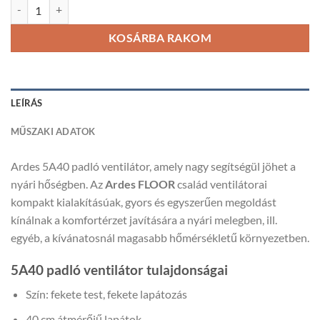
ARDES 5A40 Padló ventilátor mennyiség
KOSÁRBA RAKOM
LEÍRÁS
MŰSZAKI ADATOK
Ardes 5A40 padló ventilátor, amely nagy segítségül jöhet a
nyári hőségben. Az
Ardes FLOOR
család ventilátorai
kompakt kialakításúak, gyors és egyszerűen megoldást
kínálnak a komfortérzet javítására a nyári melegben, ill.
egyéb, a kívánatosnál magasabb hőmérsékletű környezetben.
5A40 padló ventilátor tulajdonságai
Szín: fekete test, fekete lapátozás
40 cm átmérőjű lapátok