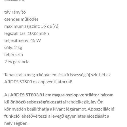
távirányító
csendes működés
maximum zajszint: 59 dB(A)
légszállítás: 1032 m3/h
teljesítmény: 45 W
súly: 2 kg
fehér szín
2 év garancia
Tapasztalja meg a kényelem és a frissesség új szintjét az
ARDES 5T803 oszlop ventilátorral!
Az
ARDES 5T803 81 cm magas oszlop ventilátor három
különböző sebességfokozattal
rendelkezik, így Ön
könnyedén beállíthatja a kívánt légáramot. Az
oszcilláció
funkció
lehetővé teszi a levegő egyenletes eloszlását a
helyiségben.