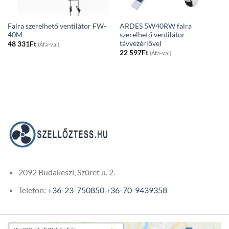
Falra szerelhető ventilátor FW-
ARDES 5W40RW falra
40M
szerelhető ventilátor
távvezérlővel
48 331
Ft
(Áfa-val)
22 597
Ft
(Áfa-val)
2092 Budakeszi, Szüret u. 2.
Telefon:
+36-23-750850
+36-70-9439358