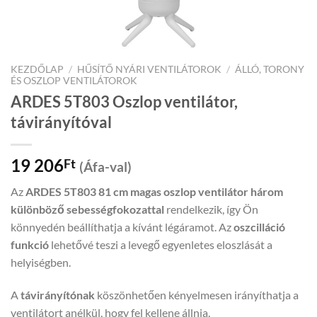
KEZDŐLAP
/
HŰSÍTŐ NYÁRI VENTILÁTOROK
/
ÁLLÓ, TORONY
ÉS OSZLOP VENTILÁTOROK
ARDES 5T803 Oszlop ventilátor,
távirányítóval
19 206
Ft
(Áfa-val)
Az
ARDES 5T803 81 cm magas oszlop ventilátor három
különböző sebességfokozattal
rendelkezik, így Ön
könnyedén beállíthatja a kívánt légáramot. Az
oszcilláció
funkció
lehetővé teszi a levegő egyenletes eloszlását a
helyiségben.
A
távirányítónak
köszönhetően kényelmesen irányíthatja a
ventilátort anélkül, hogy fel kellene állnia.