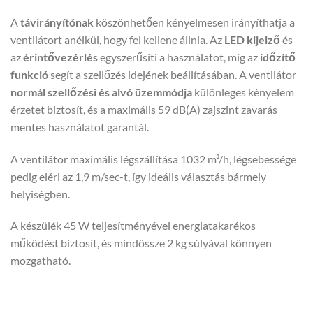
A
távirányítónak
köszönhetően kényelmesen irányíthatja a
ventilátort anélkül, hogy fel kellene állnia. Az
LED kijelző
és
az
érintővezérlés
egyszerűsíti a használatot, míg az
időzítő
funkció
segít a szellőzés idejének beállításában. A ventilátor
normál szellőzési és alvó üzemmódja
különleges kényelem
érzetet biztosít, és a maximális 59 dB(A) zajszint zavarás
mentes használatot garantál.
A ventilátor maximális légszállítása 1032 m³/h, légsebessége
pedig eléri az 1,9 m/sec-t, így ideális választás bármely
helyiségben.
A készülék 45 W teljesítményével energiatakarékos
működést biztosít, és mindössze 2 kg súlyával könnyen
mozgatható.