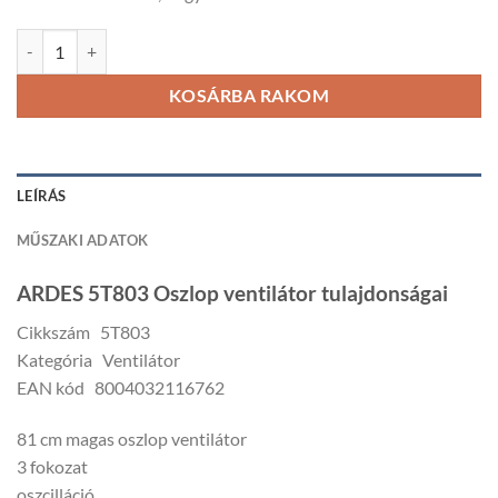
ARDES 5T803 Oszlop ventilátor, távirányítóval mennyiség
KOSÁRBA RAKOM
LEÍRÁS
MŰSZAKI ADATOK
ARDES 5T803 Oszlop ventilátor tulajdonságai
Cikkszám 5T803
Kategória Ventilátor
EAN kód 8004032116762
81 cm magas oszlop ventilátor
3 fokozat
oszcilláció