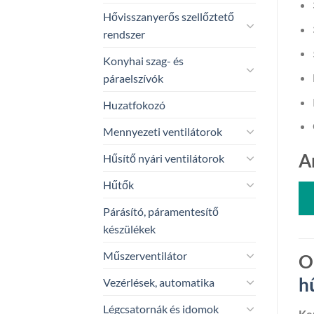
Hővisszanyerős szellőztető
rendszer
Konyhai szag- és
páraelszívók
Huzatfokozó
Mennyezeti ventilátorok
A
Hűsítő nyári ventilátorok
Hűtők
Párásító, páramentesítő
készülékek
Műszerventilátor
O
h
Vezérlések, automatika
Légcsatornák és idomok
Ker