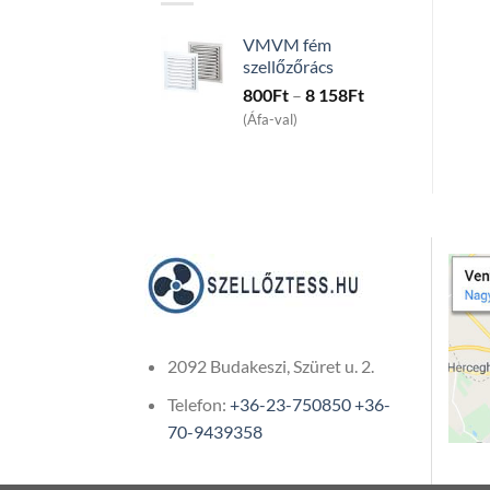
859
963Ft
through
VMVM fém
1
121
szellőzőrács
143Ft
Price
800
Ft
–
8 158
Ft
range:
(Áfa-val)
800Ft
through
8
158Ft
2092 Budakeszi, Szüret u. 2.
Telefon:
+36-23-750850
+36-
70-9439358