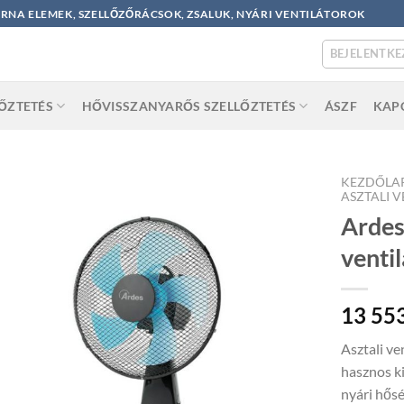
ORNA ELEMEK, SZELLŐZŐRÁCSOK, ZSALUK, NYÁRI VENTILÁTOROK
BEJELENTKE
LŐZTETÉS
HŐVISSZANYARŐS SZELLŐZTETÉS
ÁSZF
KAP
KEZDŐLA
ASZTALI 
Ardes
venti
13 55
Asztali ve
hasznos ki
nyári hősé