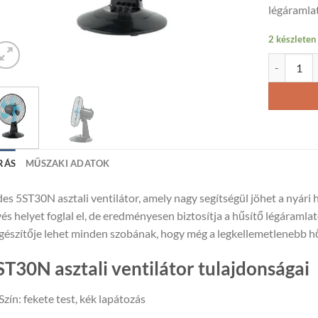
légáramla
2 készleten
Ardes 5ST3
RÁS
MŰSZAKI ADATOK
es 5ST30N asztali ventilátor, amely nagy segítségül jöhet a nyári h
és helyet foglal el, de eredményesen biztosítja a hűsítő légáramla
gészítője lehet minden szobának, hogy még a legkellemetlenebb 
ST30N asztali ventilátor tulajdonságai
Szín: fekete test, kék lapátozás