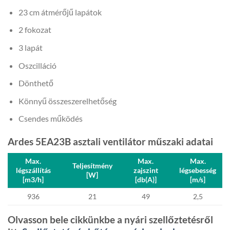
23 cm átmérőjű lapátok
2 fokozat
3 lapát
Oszcilláció
Dönthető
Könnyű összeszerelhetőség
Csendes működés
Ardes 5EA23B asztali ventilátor műszaki adatai
Max.
Max.
Max.
Teljesítmény
légszállítás
zajszint
légsebesség
[W]
[m3/h]
[db(A)]
[m/s]
936
21
49
2,5
Olvasson bele cikkünkbe a nyári szellőztetésről