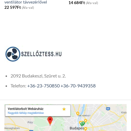
ventilátor távvezérlővel
14 684
Ft
(Áfa-val)
22 597
Ft
(Áfa-val)
2092 Budakeszi, Szüret u. 2.
Telefon:
+36-23-750850
+36-70-9439358