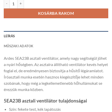
Ardes 5EA23B asztali ventilátor mennyiség
KOSÁRBA RAKOM
LEÍRÁS
MŰSZAKI ADATOK
Ardes 5EA23B asztali ventilátor, amely nagy segítségül jöhet
a nyári hőségben. Az asztalra állítható ventilátor kevés helyet
foglal el, de eredményesen biztosítja a hűsítő légáramlatot.
Íróasztali munka esetén hasznos kiegészítője lehet minden
szobának, hogy még a legkellemetlenebb hőhullámokat se
érezzük munka közben.
5EA23B asztali ventilátor tulajdonságai
Szín: fekete test, kék lapátozás