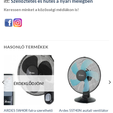
itt:
Szellőztetés és hűtés a nyári melegben
Keressen minket a közösségi médiákon is!
HASONLÓ TERMÉKEK
ÉRDEKLŐDJÖN!
ARDES 5W40R falra szerelhető
Ardes 5ST40N asztali ventilátor