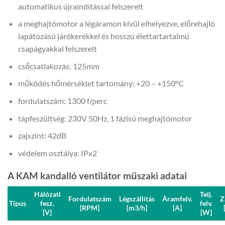
automatikus újraindítással felszerelt
a meghajtómotor a légáramon kívül elhelyezve, előrehajló
lapátozású járókerékkel és hosszú élettartartalmú
csapágyakkal felszerelt
csőcsatlakozás: 125mm
működés hőmérséklet tartomány: +20 – +150ºC
fordulatszám: 1300 f/perc
tápfeszültség: 230V 50Hz, 1 fázisú meghajtómotor
zajszint: 42dB
védelem osztálya: IPx2
A KAM kandalló ventilátor műszaki adatai
Hálózati
Telj.
Fordulatszám
Légszállítás
Áramfelv.
Z
Típus
fesz.
felv.
[RPM]
[m3/h]
[A]
[V]
[W]