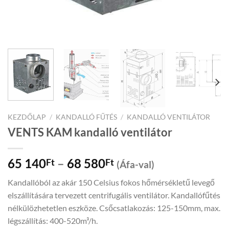
KEZDŐLAP
/
KANDALLÓ FŰTÉS
/
KANDALLÓ VENTILÁTOR
VENTS KAM kandalló ventilátor
Price
65 140
–
68 580
Ft
Ft
(Áfa-val)
range:
Kandallóból az akár 150 Celsius fokos hőmérsékletű levegő
65
elszállítására tervezett centrifugális ventilátor. Kandallófűtés
140Ft
nélkülözhetetlen eszköze. Csőcsatlakozás: 125-150mm, max.
through
légszállítás: 400-520m³/h.
68