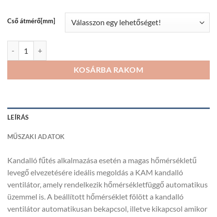
580Ft
Cső átmérő[mm]
VENTS KAM kandalló ventilátor mennyiség
KOSÁRBA RAKOM
LEÍRÁS
MŰSZAKI ADATOK
Kandalló fűtés alkalmazása esetén a magas hőmérsékletű
levegő elvezetésére ideális megoldás a KAM kandalló
ventilátor, amely rendelkezik hőmérsékletfüggő automatikus
üzemmel is. A beállított hőmérséklet fölött a kandalló
ventilátor automatikusan bekapcsol, illetve kikapcsol amikor