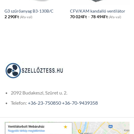
G3 szűrőanyag B3-130B/C
CFV/KAM kandalló ventilátor
Price
2 290
Ft
70 024
Ft
–
78 494
Ft
(Áfa-val)
(Áfa-val)
range:
70
024Ft
through
78
494Ft
2092 Budakeszi, Szüret u. 2.
Telefon:
+36-23-750850
+36-70-9439358