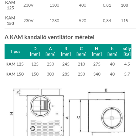
KAM
230V
1300
400
0,81
108
125
KAM
230V
1280
520
0,84
115
150
A KAM kandalló ventilátor méretei
D
A
B
C
H
h
súly
Típus
[mm]
[mm]
[mm]
[mm]
[mm]
[mm]
[kg]
KAM 125
125
250
245
210
275
40
4,5
KAM 150
150
300
285
250
340
40
5,7