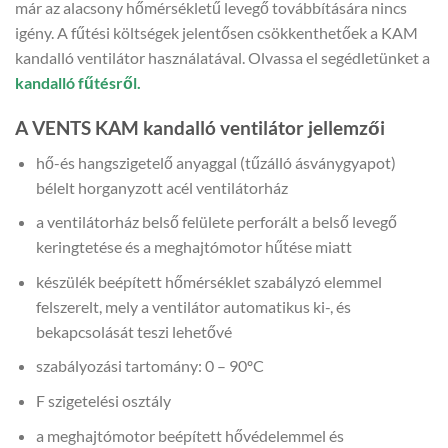
már az alacsony hőmérsékletű levegő továbbítására nincs
igény. A fűtési költségek jelentősen csökkenthetőek a KAM
kandalló ventilátor használatával. Olvassa el segédletünket a
kandalló fűtésről.
A VENTS KAM kandalló ventilátor jellemzői
hő-és hangszigetelő anyaggal (tűzálló ásványgyapot)
bélelt horganyzott acél ventilátorház
a ventilátorház belső felülete perforált a belső levegő
keringtetése és a meghajtómotor hűtése miatt
készülék beépített hőmérséklet szabályzó elemmel
felszerelt, mely a ventilátor automatikus ki-, és
bekapcsolását teszi lehetővé
szabályozási tartomány: 0 – 90ºC
F szigetelési osztály
a meghajtómotor beépített hővédelemmel és