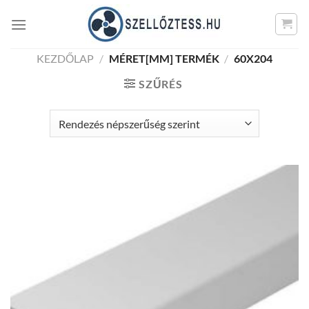
Skip
to
content
KEZDŐLAP
/
MÉRET[MM] TERMÉK
/
60X204
SZŰRÉS