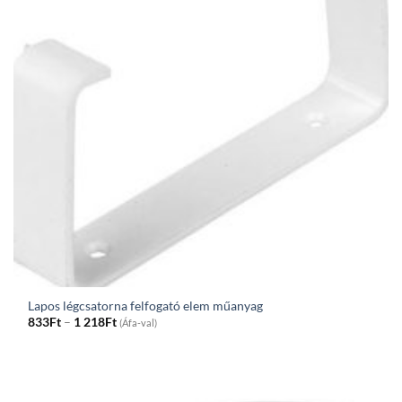
Lapos légcsatorna felfogató elem műanyag
Price
833
Ft
–
1 218
Ft
(Áfa-val)
range:
833Ft
through
1
218Ft