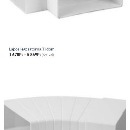
Lapos légcsatorna T idom
Price
1 678
Ft
–
5 869
Ft
(Áfa-val)
range:
1
678Ft
through
5
869Ft