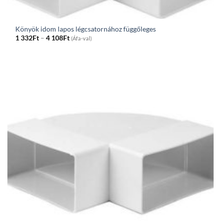
Könyök idom lapos légcsatornához függőleges
Price
1 332
Ft
–
4 108
Ft
(Áfa-val)
range:
1
332Ft
through
4
108Ft