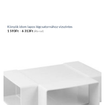
Könyök idom lapos légcsatornához vízszintes
Price
1 593
Ft
–
6 313
Ft
(Áfa-val)
range:
1
593Ft
through
6
313Ft