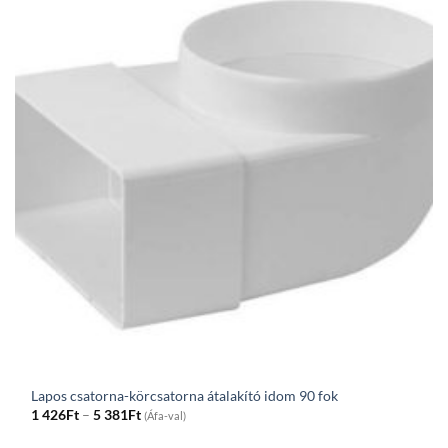
Lapos csatorna-körcsatorna átalakító idom 90 fok
Price
1 426
Ft
–
5 381
Ft
(Áfa-val)
range:
1