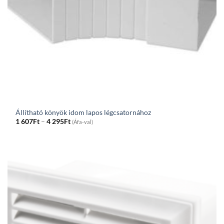
Állítható könyök idom lapos légcsatornához
Price
1 607
Ft
–
4 295
Ft
(Áfa-val)
range:
1
607Ft
through
4
295Ft