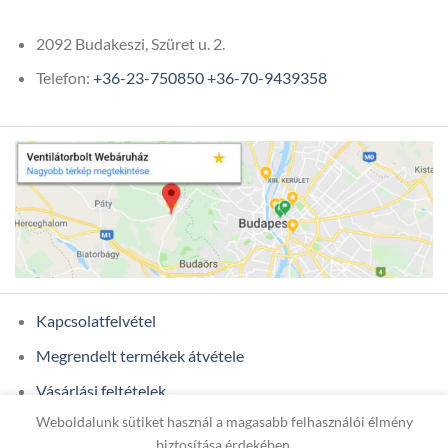
2092 Budakeszi, Szüret u. 2.
Telefon:
+36-23-750850
+36-70-9439358
Kapcsolatfelvétel
Megrendelt termékek átvétele
Vásárlási feltételek
Weboldalunk sütiket használ a magasabb felhasználói élmény
Ügyfél adatok
biztosítása érdekében.