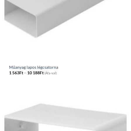
Műanyag lapos légcsatorna
Price
1 563
Ft
–
10 188
Ft
(Áfa-val)
range:
1
563Ft
through
10
188Ft