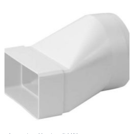
426Ft
through
5
381Ft