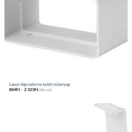
Lapos légcsatorna toldó műanyag
Price
804
Ft
–
2 323
Ft
(Áfa-val)
range:
804Ft
through
2
323Ft