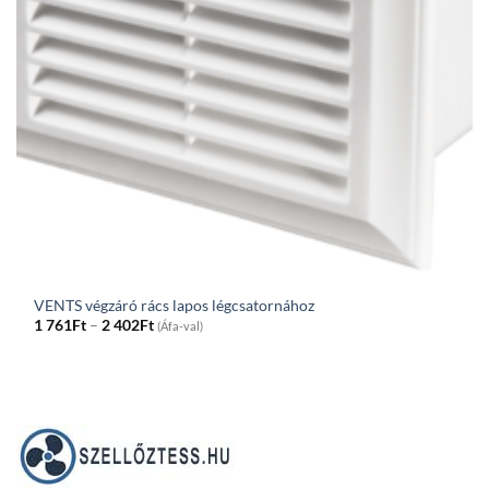
VENTS végzáró rács lapos légcsatornához
Price
1 761
Ft
–
2 402
Ft
(Áfa-val)
range:
1
761Ft
through
2
402Ft