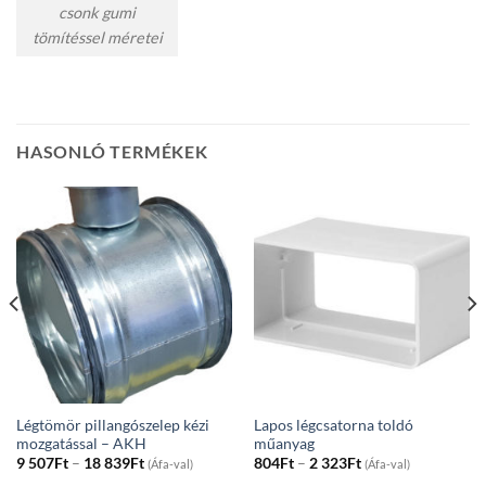
csonk gumi
tömítéssel méretei
HASONLÓ TERMÉKEK
Légtömör pillangószelep kézi
Lapos légcsatorna toldó
mozgatással – AKH
műanyag
Price
Price
9 507
Ft
–
18 839
Ft
804
Ft
–
2 323
Ft
(Áfa-val)
(Áfa-val)
range:
range: