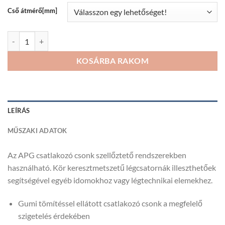
344Ft
Cső átmérő[mm]
APG csatlakozó csonk gumitömítéssel mennyiség
KOSÁRBA RAKOM
LEÍRÁS
MŰSZAKI ADATOK
Az APG csatlakozó csonk szellőztető rendszerekben
használható. Kör keresztmetszetű légcsatornák illeszthetőek
segítségével egyéb idomokhoz vagy légtechnikai elemekhez.
Gumi tömítéssel ellátott csatlakozó csonk a megfelelő
szigetelés érdekében