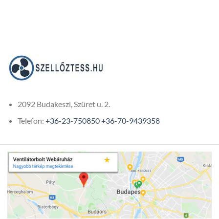
9
804Ft
507Ft
through
through
2
18
323Ft
839Ft
2092 Budakeszi, Szüret u. 2.
Telefon:
+36-23-750850
+36-70-9439358