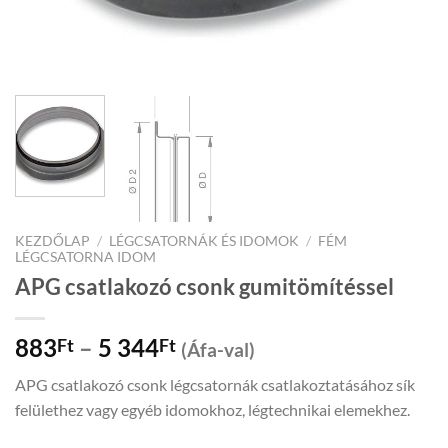
KEZDŐLAP
/
LÉGCSATORNÁK ÉS IDOMOK
/
FÉM
LÉGCSATORNA IDOM
APG csatlakozó csonk gumitömítéssel
Price
883
–
5 344
Ft
Ft
(Áfa-val)
range:
APG csatlakozó csonk légcsatornák csatlakoztatásához sík
883Ft
felülethez vagy egyéb idomokhoz, légtechnikai elemekhez.
through
5