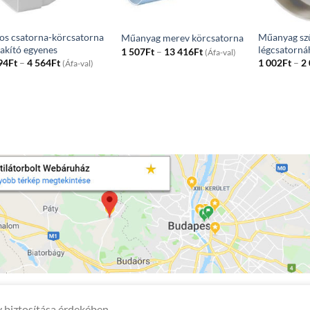
os csatorna-körcsatorna
Műanyag sz
Műanyag merev körcsatorna
lakító egyenes
légcsatorná
Price
1 507
Ft
–
13 416
Ft
(Áfa-val)
range:
Price
94
Ft
–
4 564
Ft
1 002
Ft
–
2
(Áfa-val)
1
range:
507Ft
1
through
294Ft
13
through
416Ft
4
564Ft
 biztosítása érdekében.