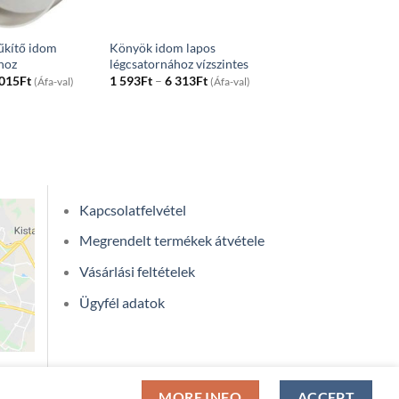
űkítő idom
Könyök idom lapos
hoz
légcsatornához vízszintes
Price
Price
 015
Ft
1 593
Ft
–
6 313
Ft
(Áfa-val)
(Áfa-val)
range:
range:
1
1
002Ft
593Ft
through
through
2
6
015Ft
313Ft
Kapcsolatfelvétel
Megrendelt termékek átvétele
Vásárlási feltételek
Ügyfél adatok
MORE INFO
ACCEPT