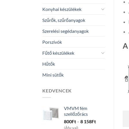
Konyhai készülékek
Szűrők, szűrőanyagok
Szerelési segédanyagok
Porszívók
A
Fűtő készülékek
Hűtők
Mini sütők
KEDVENCEK
VMVM fém
szellőzőrács
Price
800
Ft
–
8 158
Ft
range:
(Áfa-val)