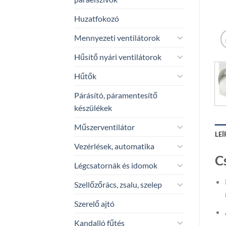
Huzatfokozó
Mennyezeti ventilátorok
Hűsítő nyári ventilátorok
Hűtők
Párásító, páramentesítő
készülékek
Műszerventilátor
LEÍ
Vezérlések, automatika
C
Légcsatornák és idomok
Szellőzőrács, zsalu, szelep
Szerelő ajtó
Kandalló fűtés