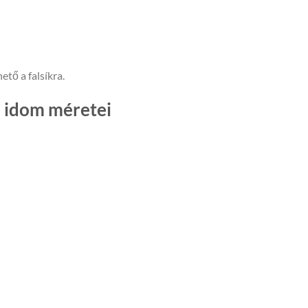
ető a falsíkra.
ó idom méretei