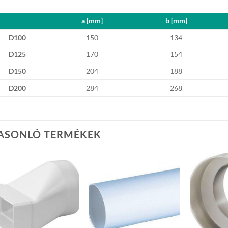
a [mm]
b [mm]
D100
150
134
D125
170
154
D150
204
188
D200
284
268
ASONLÓ TERMÉKEK