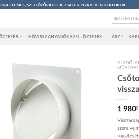
ORNA ELEMEK, SZELLŐZŐRÁCSOK, ZSALUK, NYÁRI VENTILÁTOROK
BEJELENTKE
LŐZTETÉS
HŐVISSZANYARŐS SZELLŐZTETÉS
ÁSZF
KAP
KEZDŐLA
MŰANYAG
Csőto
vissz
1 980
F
Visszacsap
szerelve m
rögzítéséh