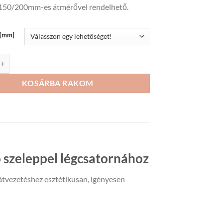
150/200mm-es átmérővel rendelhető.
5
309Ft
ő[mm]
dom takarólappal, visszacsapó szeleppel mennyiség
KOSÁRBA RAKOM
 szeleppel légcsatornához
látvezetéshez esztétikusan, igényesen