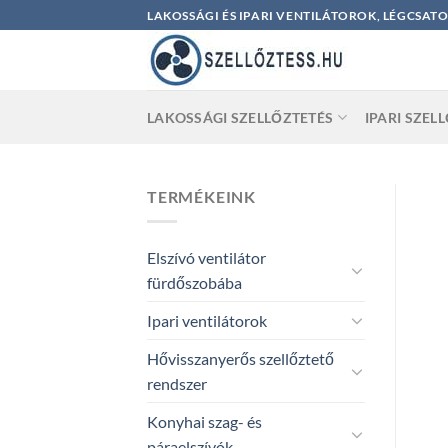
Skip
LAKOSSÁGI ÉS IPARI VENTILÁTOROK, LÉGCSAT
to
content
LAKOSSÁGI SZELLŐZTETÉS
IPARI SZEL
TERMÉKEINK
Elszívó ventilátor
fürdőszobába
Ipari ventilátorok
Hővisszanyerős szellőztető
rendszer
Konyhai szag- és
páraelszívók