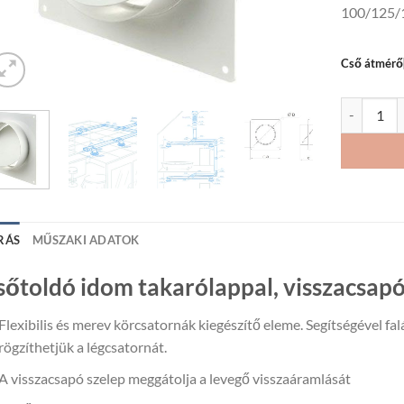
100/125/
Cső átmér
Csőtoldó i
RÁS
MŰSZAKI ADATOK
sőtoldó idom takarólappal, visszacsapó
Flexibilis és merev körcsatornák kiegészítő eleme. Segítségével fa
rögzíthetjük a légcsatornát.
A visszacsapó szelep meggátolja a levegő visszaáramlását