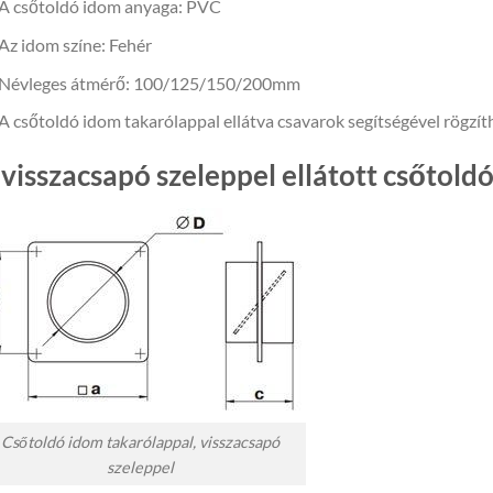
A csőtoldó idom anyaga: PVC
Az idom színe: Fehér
Névleges átmérő: 100/125/150/200mm
A csőtoldó idom takarólappal ellátva csavarok segítségével rögzíth
 visszacsapó szeleppel ellátott csőtold
Csőtoldó idom takarólappal, visszacsapó
szeleppel