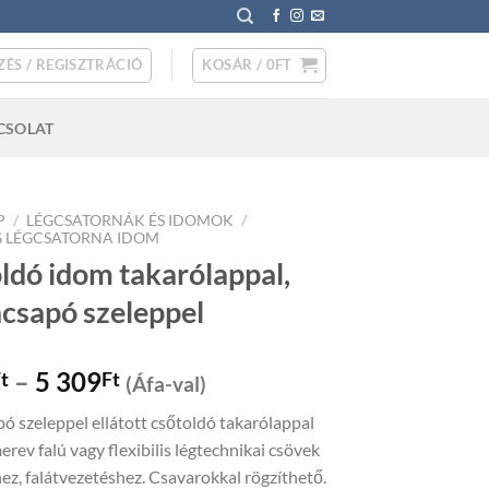
ZÉS / REGISZTRÁCIÓ
KOSÁR /
0
FT
CSOLAT
P
/
LÉGCSATORNÁK ÉS IDOMOK
/
 LÉGCSATORNA IDOM
ldó idom takarólappal,
acsapó szeleppel
Price
–
5 309
t
Ft
(Áfa-val)
range:
ó szeleppel ellátott csőtoldó takarólappal
1
erev falú vagy flexibilis légtechnikai csövek
980Ft
ez, falátvezetéshez. Csavarokkal rögzíthető.
through