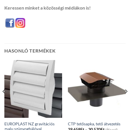
Keressen minket a közösségi médiákon is!
HASONLÓ TERMÉKEK
EUROPLAST NZ gravitációs
CTP tetősapka, tető átvezetés
zsalu szúnyoghálóval
Price
29 658
Ft
–
30 570
Ft
(Áfa-val)