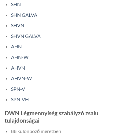
SHN
SHN GALVA
SHVN
SHVN GALVA
AHN
AHN-W
AHVN
AHVN-W
SPN-V
SPN-VH
DWN Légmennyiség szabályzó zsalu
tulajdonságai
88 különböző méretben