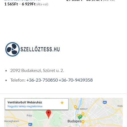
range:
Price
1 565
Ft
–
6 929
Ft
(Áfa-val)
29
range:
658Ft
1
through
565Ft
30
through
570Ft
6
929Ft
2092 Budakeszi, Szüret u. 2.
Telefon:
+36-23-750850
+36-70-9439358