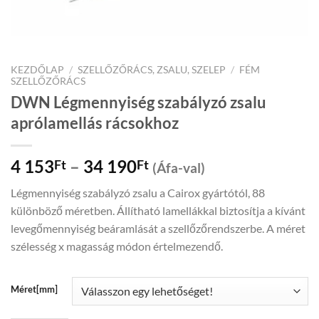
KEZDŐLAP
/
SZELLŐZŐRÁCS, ZSALU, SZELEP
/
FÉM
SZELLŐZŐRÁCS
DWN Légmennyiség szabályzó zsalu
aprólamellás rácsokhoz
Price
4 153
–
34 190
Ft
Ft
(Áfa-val)
range:
Légmennyiség szabályzó zsalu a Cairox gyártótól, 88
4
különböző méretben. Állítható lamellákkal biztosítja a kívánt
153Ft
levegőmennyiség beáramlását a szellőzőrendszerbe. A méret
through
szélesség x magasság módon értelmezendő.
34
190Ft
Méret[mm]