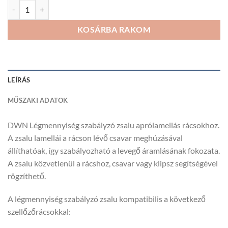
DWN Légmennyiség szabályzó zsalu aprólamellás rácsokhoz mennyis
KOSÁRBA RAKOM
LEÍRÁS
MŰSZAKI ADATOK
DWN Légmennyiség szabályzó zsalu aprólamellás rácsokhoz.
A zsalu lamellái a rácson lévő csavar meghúzásával
állíthatóak, így szabályozható a levegő áramlásának fokozata.
A zsalu közvetlenül a rácshoz, csavar vagy klipsz segítségével
rögzíthető.
A légmennyiség szabályzó zsalu kompatibilis a következő
szellőzőrácsokkal: