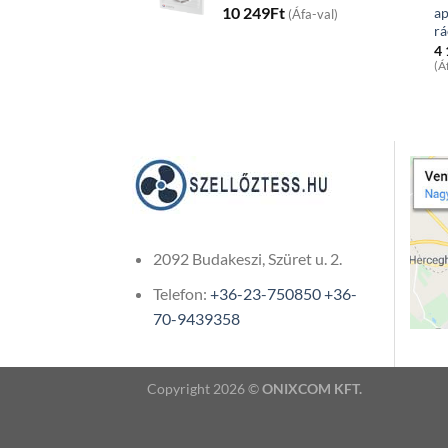
10 249
Ft
ap
(Áfa-val)
r
4
(Á
2092 Budakeszi, Szüret u. 2.
Telefon:
+36-23-750850
+36-
70-9439358
Copyright 2026 ©
ONIXCOM KFT.