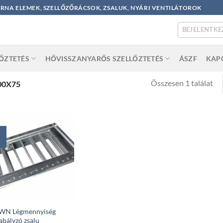
ORNA ELEMEK, SZELLŐZŐRÁCSOK, ZSALUK, NYÁRI VENTILÁTOROK
BEJELENTKE
LŐZTETÉS
HŐVISSZANYARŐS SZELLŐZTETÉS
ÁSZF
KAP
Összesen 1 találat
00X75
WN Légmennyiség
abályzó zsalu