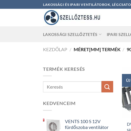
Skip
LAKOSSÁGI ÉS IPARI VENTILÁTOROK, LÉGCSAT
to
content
LAKOSSÁGI SZELLŐZTETÉS
IPARI SZEL
KEZDŐLAP
/
MÉRET[MM] TERMÉK
/
9
TERMÉK KERESÉS
ÚJ
KEDVENCEIM
VENTS 100 S 12V
D
fürdőszoba ventilátor
sz