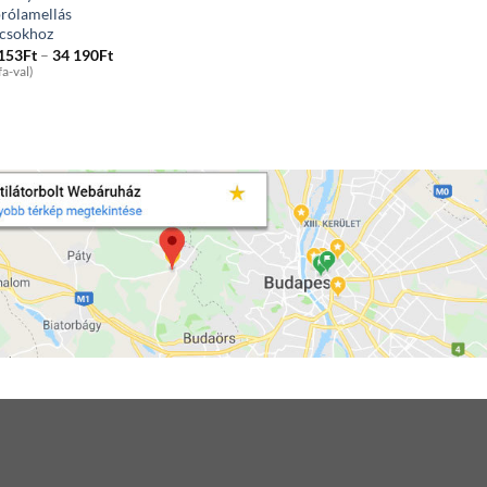
rólamellás
ácsokhoz
Price
 153
Ft
–
34 190
Ft
range:
fa-val)
4
153Ft
through
34
190Ft