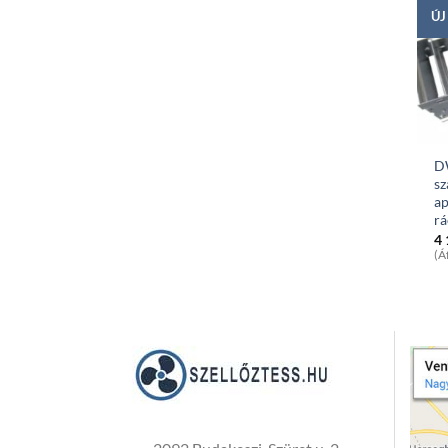
ÚJ
D
sz
ap
r
4
(Á