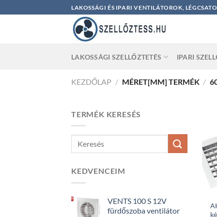
Skip
LAKOSSÁGI ÉS IPARI VENTILÁTOROK, LÉGCSAT
to
content
LAKOSSÁGI SZELLŐZTETÉS
IPARI SZEL
KEZDŐLAP
/
MÉRET[MM] TERMÉK
/
6
TERMÉK KERESÉS
KEDVENCEIM
VENTS 100 S 12V
A
fürdőszoba ventilátor
ké