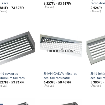
li rács
rácsokho
Price
6 327
Ft
–
53 917
Ft
range:
Price
(Áfa-val)
 881
Ft
–
73 527
Ft
2 426
Ft
–
6
range:
fa-val)
(Áfa-val)
327Ft
6
through
881Ft
53
through
917Ft
73
527Ft
ÉRDEKLŐDJÖN!
HN egysoros
SHVN GALVA kétsoros
SHN fehér
uminium fali rács
acél fali rács natúr
acél fali r
Price
Price
 327
Ft
–
53 917
Ft
6 453
Ft
–
58 489
Ft
5 380
Ft
–
range:
range:
fa-val)
(Áfa-val)
(Áfa-val)
6
6
327Ft
453Ft
through
through
53
58
917Ft
489Ft