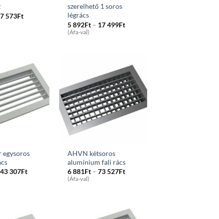
z
szerelhető 1 soros
légrács
Price
7 573
Ft
range:
Price
5 892
Ft
–
17 499
Ft
2
range:
(Áfa-val)
426Ft
5
through
892Ft
7
through
573Ft
17
499Ft
 egysoros
AHVN kétsoros
ács
alumínium fali rács
Price
Price
43 307
Ft
6 881
Ft
–
73 527
Ft
range:
range:
(Áfa-val)
5
6
380Ft
881Ft
through
through
43
73
307Ft
527Ft