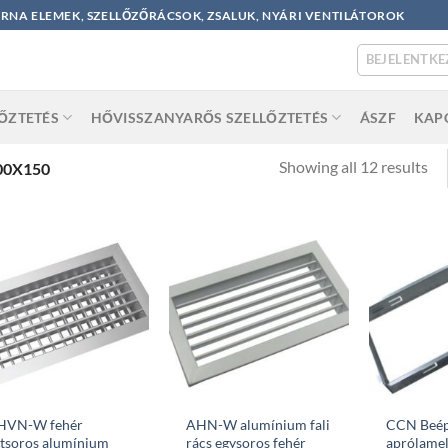
ORNA ELEMEK, SZELLŐZŐRÁCSOK, ZSALUK, NYÁRI VENTILÁTOROK
BEJELENTKE
LŐZTETÉS
HŐVISSZANYARŐS SZELLŐZTETÉS
ÁSZF
KAP
So
Showing all 12 results
00X150
by
po
HVN-W fehér
AHN-W alumínium fali
CCN Beép
tsoros alumínium
rács egysoros fehér
aprólamel