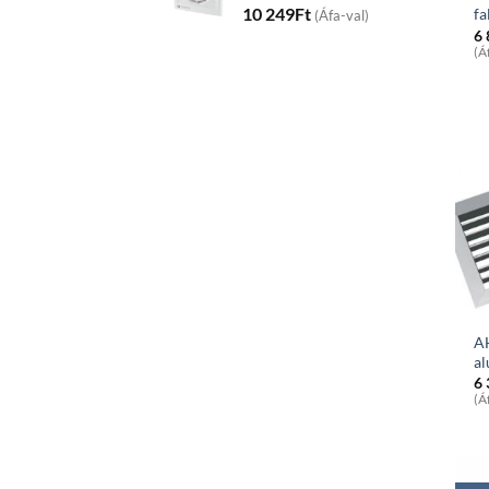
10 249
Ft
fa
(Áfa-val)
6
(Á
A
al
6
(Á