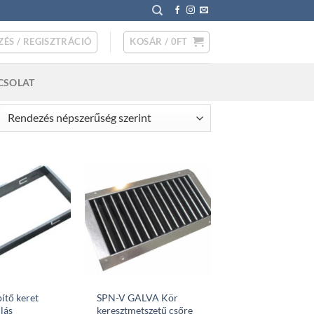
ZÉS / REGISZTRÁCIÓ
KOSÁR /
0
FT
CSOLAT
rted
pularity
ítő keret
SPN-V GALVA Kör
lás
keresztmetszetű csőre