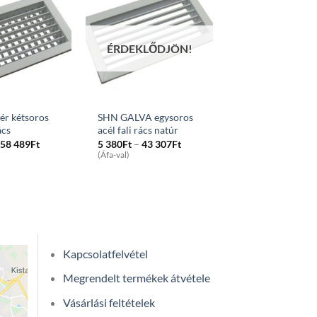
ÉRDEKLŐDJÖN!
ér kétsoros
SHN GALVA egysoros
ács
acél fali rács natúr
Price
Price
58 489
Ft
5 380
Ft
–
43 307
Ft
range:
range:
(Áfa-val)
6
5
453Ft
380Ft
through
through
58
43
489Ft
307Ft
Kapcsolatfelvétel
Megrendelt termékek átvétele
Vásárlási feltételek