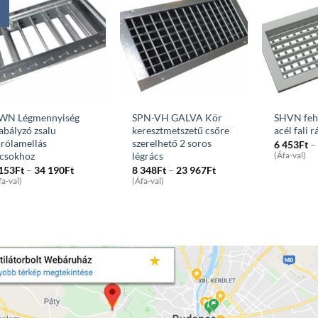
WN Légmennyiség
SPN-VH GALVA Kör
SHVN feh
abályzó zsalu
keresztmetszetű csőre
acél fali r
rólamellás
szerelhető 2 soros
6 453
Ft
–
ácsokhoz
légrács
(Áfa-val)
Price
Price
 153
Ft
–
34 190
Ft
8 348
Ft
–
23 967
Ft
range:
range:
fa-val)
(Áfa-val)
4
8
153Ft
348Ft
through
through
34
23
190Ft
967Ft