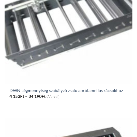
DWN Légmennyiség szabályzó zsalu aprólamellás rácsokhoz
Price
4 153
Ft
–
34 190
Ft
(Áfa-val)
range:
4
153Ft
through
34
190Ft