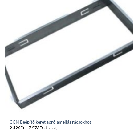
CCN Beépítő keret aprólamellás rácsokhoz
Price
2 426
Ft
–
7 573
Ft
(Áfa-val)
range:
2