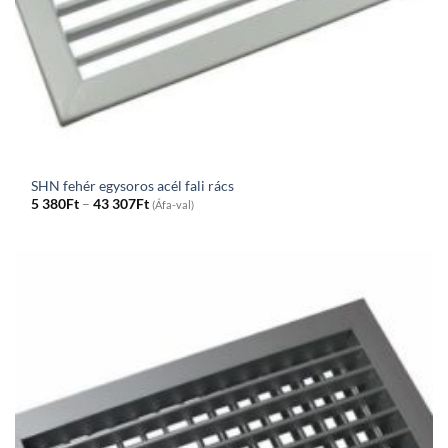
SHN fehér egysoros acél fali rács
Price
5 380
Ft
–
43 307
Ft
(Áfa-val)
range:
5
380Ft
through
43
307Ft