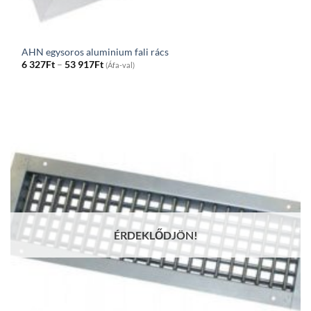
AHN egysoros aluminium fali rács
Price
6 327
Ft
–
53 917
Ft
(Áfa-val)
range:
6
327Ft
through
53
917Ft
ÉRDEKLŐDJÖN!