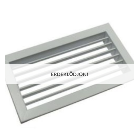
range:
6
453Ft
through
58
489Ft
ÉRDEKLŐDJÖN!