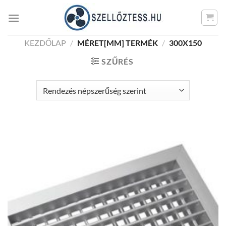
Skip
to
content
KEZDŐLAP
/
MÉRET[MM] TERMÉK
/
300X150
SZŰRÉS