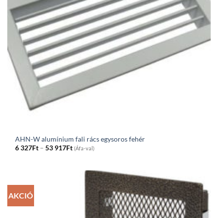
AHN-W alumínium fali rács egysoros fehér
Price
6 327
Ft
–
53 917
Ft
(Áfa-val)
range:
6
327Ft
through
53
917Ft
AKCIÓ