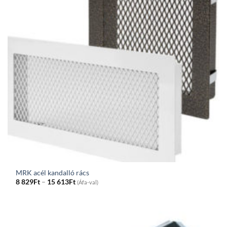
MRK acél kandalló rács
Price
8 829
Ft
–
15 613
Ft
(Áfa-val)
range:
8
829Ft
through
15
613Ft