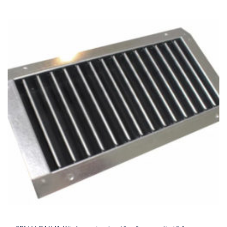
426Ft
through
7
573Ft