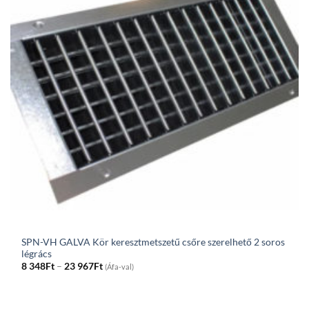
SPN-VH GALVA Kör keresztmetszetű csőre szerelhető 2 soros
légrács
Price
8 348
Ft
–
23 967
Ft
(Áfa-val)
range:
8
348Ft
through