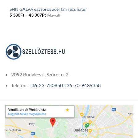
SHN GALVA egysoros acél fali rács natúr
Price
5 380
Ft
–
43 307
Ft
(Áfa-val)
range:
5
380Ft
through
43
307Ft
2092 Budakeszi, Szüret u. 2.
Telefon:
+36-23-750850
+36-70-9439358