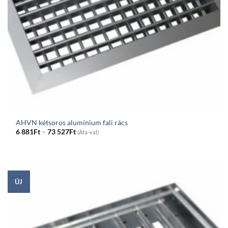
AHVN kétsoros alumínium fali rács
Price
6 881
Ft
–
73 527
Ft
(Áfa-val)
range:
6
881Ft
through
73
527Ft
ÚJ