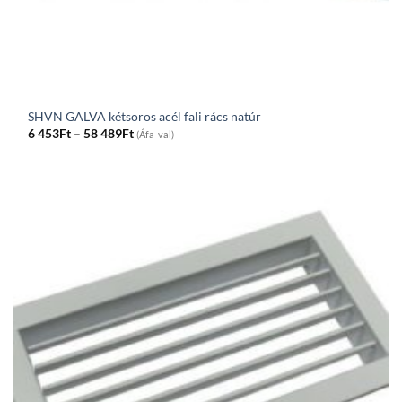
SHVN GALVA kétsoros acél fali rács natúr
Price
6 453
Ft
–
58 489
Ft
(Áfa-val)
range:
6
453Ft
through
58
489Ft