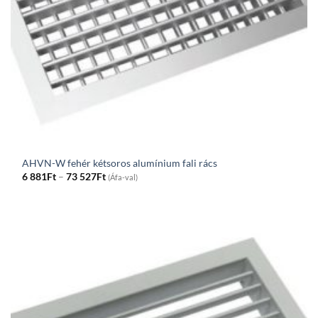
AHVN-W fehér kétsoros alumínium fali rács
Price
6 881
Ft
–
73 527
Ft
(Áfa-val)
range:
6
881Ft
through
73
527Ft