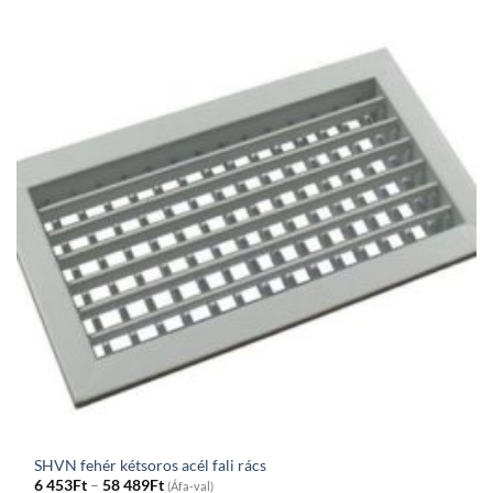
23
967Ft
SHVN fehér kétsoros acél fali rács
Price
6 453
Ft
–
58 489
Ft
(Áfa-val)