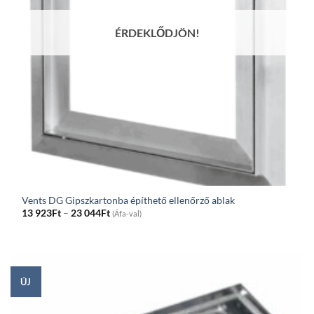
ÉRDEKLŐDJÖN!
Vents DG Gipszkartonba építhető ellenőrző ablak
Price
13 923
Ft
–
23 044
Ft
(Áfa-val)
range:
13
923Ft
through
23
044Ft
ÚJ