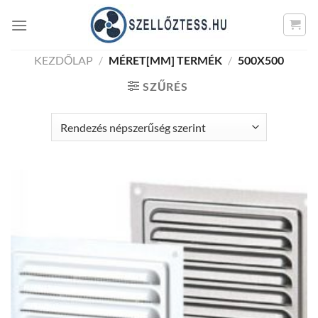
Skip
to
content
KEZDŐLAP
/
MÉRET[MM] TERMÉK
/
500X500
SZŰRÉS