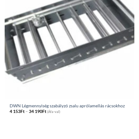
DWN Légmennyiség szabályzó zsalu aprólamellás rácsokhoz
Price
4 153
Ft
–
34 190
Ft
(Áfa-val)
range:
4
153Ft
through
34
190Ft