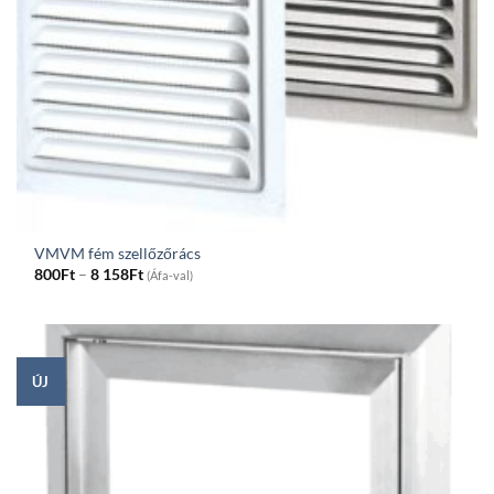
VMVM fém szellőzőrács
Price
800
Ft
–
8 158
Ft
(Áfa-val)
range:
800Ft
through
8
158Ft
ÚJ