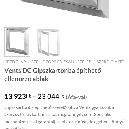
KEZDŐLAP
/
SZELLŐZŐRÁCS, ZSALU, SZELEP
/
SZERELŐ AJTÓ
Vents DG Gipszkartonba építhető
ellenőrző ablak
Price
13 923
–
23 044
Ft
Ft
(Áfa-val)
range:
Gipszkartonba építhető szerelő ajtó a Vents gyártótól, a
13
szervizelés és karbantartás megkönnyítésére. Speciális
923Ft
mechanizmussal garantálja a biztos zárást, de egyben könnyű
through
hozzáférést.