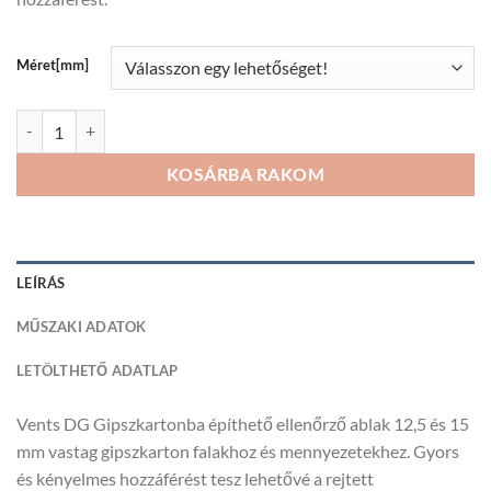
23
044Ft
Méret[mm]
Vents DG Gipszkartonba építhető ellenőrző ablak mennyiség
KOSÁRBA RAKOM
LEÍRÁS
MŰSZAKI ADATOK
LETÖLTHETŐ ADATLAP
Vents DG Gipszkartonba építhető ellenőrző ablak 12,5 és 15
mm vastag gipszkarton falakhoz és mennyezetekhez. Gyors
és kényelmes hozzáférést tesz lehetővé a rejtett