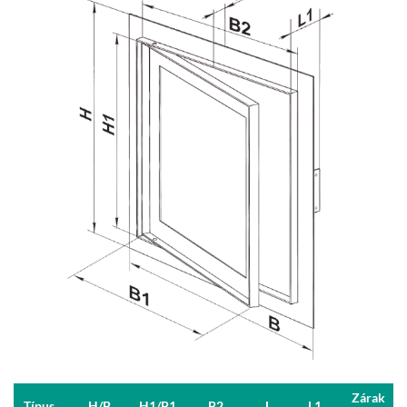
Zárak
Típus
H/B
H1/B1
B2
L
L1