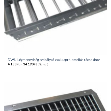
DWN Légmennyiség szabályzó zsalu aprólamellás rácsokhoz
Price
4 153
Ft
–
34 190
Ft
(Áfa-val)
range:
4
153Ft
through
34
190Ft