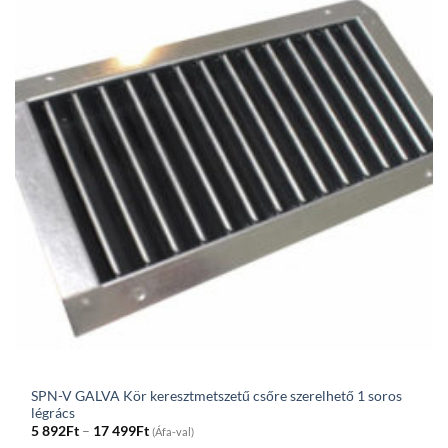
SPN-V GALVA Kör keresztmetszetű csőre szerelhető 1 soros
légrács
Price
5 892
Ft
–
17 499
Ft
(Áfa-val)
range: