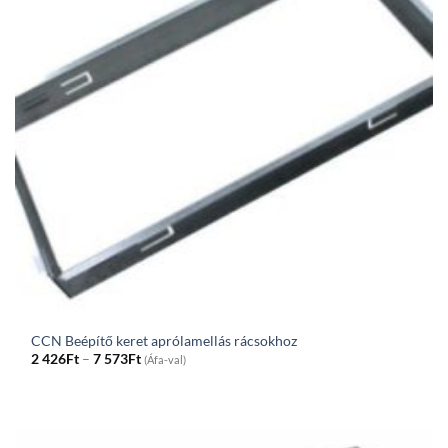
CCN Beépítő keret aprólamellás rácsokhoz
Price
2 426
Ft
–
7 573
Ft
(Áfa-val)
range:
2
426Ft
through
7
573Ft