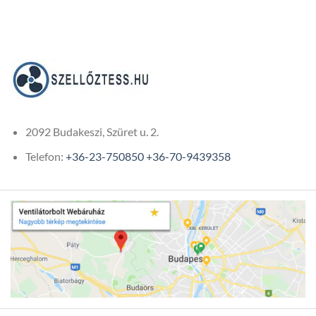
range:
5
380Ft
through
43
307Ft
2092 Budakeszi, Szüret u. 2.
Telefon:
+36-23-750850
+36-70-9439358