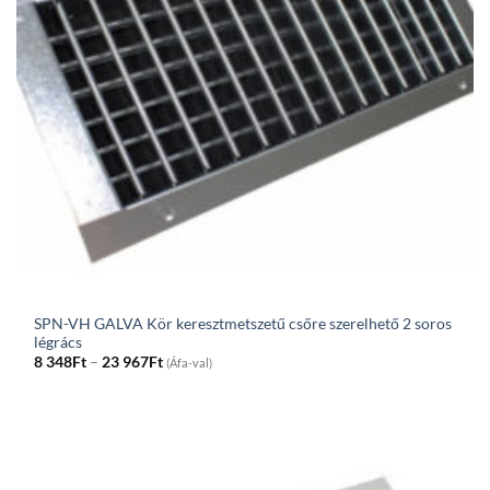
SPN-VH GALVA Kör keresztmetszetű csőre szerelhető 2 soros
légrács
Price
8 348
Ft
–
23 967
Ft
(Áfa-val)
range:
8
348Ft
through
23
967Ft