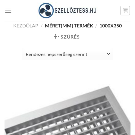
Skip
to
content
KEZDŐLAP
/
MÉRET[MM] TERMÉK
/
1000X350
SZŰRÉS