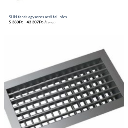
SHN fehér egysoros acél fali rács
Price
5 380
Ft
–
43 307
Ft
(Áfa-val)
range:
5
380Ft
through
43
307Ft