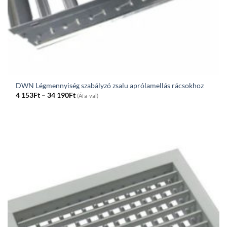
DWN Légmennyiség szabályzó zsalu aprólamellás rácsokhoz
Price
4 153
Ft
–
34 190
Ft
(Áfa-val)
range:
4
153Ft
through
34
190Ft