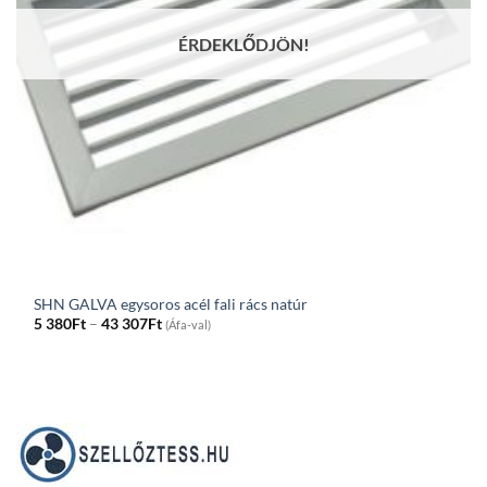
ÉRDEKLŐDJÖN!
SHN GALVA egysoros acél fali rács natúr
Price
5 380
Ft
–
43 307
Ft
(Áfa-val)
range:
5
380Ft
through
43
307Ft