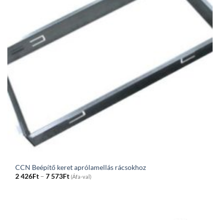
CCN Beépítő keret aprólamellás rácsokhoz
Price
2 426
Ft
–
7 573
Ft
(Áfa-val)
range:
2
426Ft
through
7
573Ft