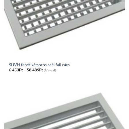
SHVN fehér kétsoros acél fali rács
Price
6 453
Ft
–
58 489
Ft
(Áfa-val)
range:
6
453Ft
through
58
489Ft