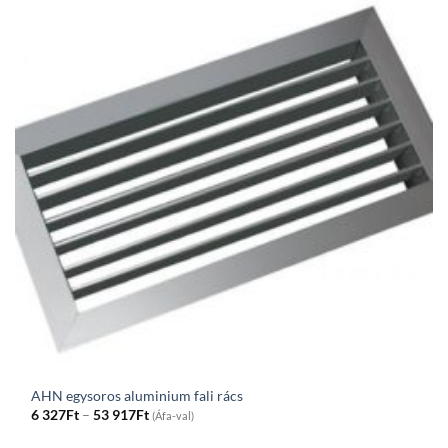
AHN egysoros aluminium fali rács
Price
6 327
Ft
–
53 917
Ft
(Áfa-val)
range:
6