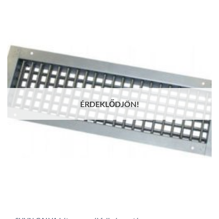
327Ft
through
53
917Ft
ÉRDEKLŐDJÖN!