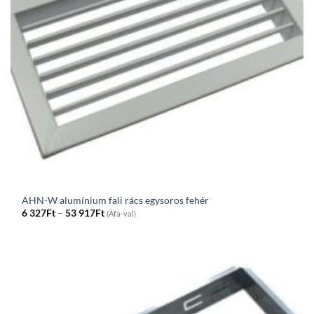
AHN-W alumínium fali rács egysoros fehér
Price
6 327
Ft
–
53 917
Ft
(Áfa-val)
range:
6
327Ft
through
53
917Ft