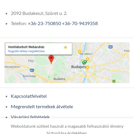
2092 Budakeszi, Szüret u. 2.
Telefon:
+36-23-750850
+36-70-9439358
Kapcsolatfelvétel
Megrendelt termékek átvétele
Vásárlási feltételek
Weboldalunk sütiket használ a magasabb felhasználói élmény
Ügyfél adatok
biztosítása érdekében.