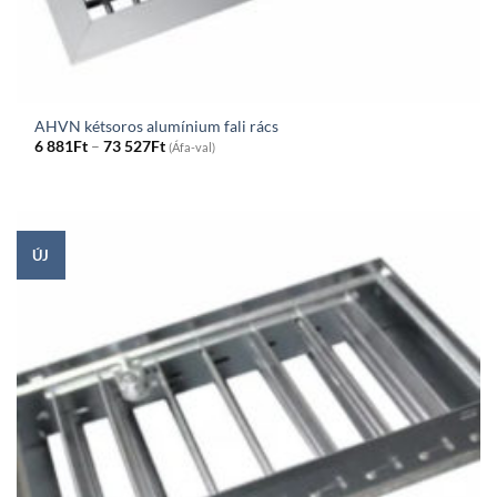
AHVN kétsoros alumínium fali rács
Price
6 881
Ft
–
73 527
Ft
(Áfa-val)
range:
6
881Ft
through
73
527Ft
ÚJ