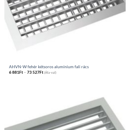
AHVN-W fehér kétsoros alumínium fali rács
Price
6 881
Ft
–
73 527
Ft
(Áfa-val)
range:
6
881Ft
through
73
527Ft