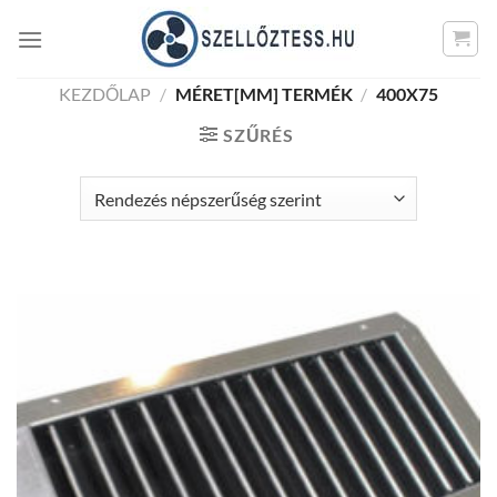
Skip
to
content
KEZDŐLAP
/
MÉRET[MM] TERMÉK
/
400X75
SZŰRÉS