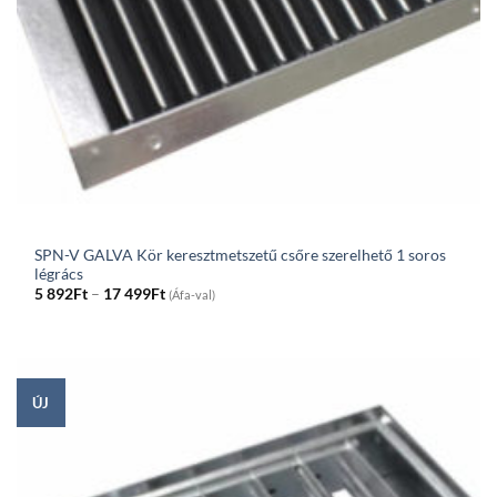
SPN-V GALVA Kör keresztmetszetű csőre szerelhető 1 soros
légrács
Price
5 892
Ft
–
17 499
Ft
(Áfa-val)
range:
5
892Ft
through
17
499Ft
ÚJ