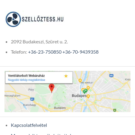
23
967Ft
2092 Budakeszi, Szüret u. 2.
Telefon:
+36-23-750850
+36-70-9439358
Kapcsolatfelvétel