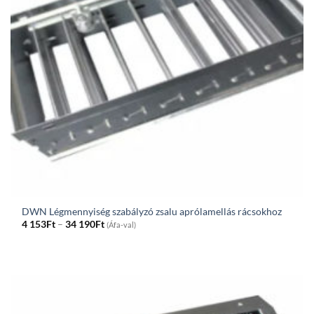
DWN Légmennyiség szabályzó zsalu aprólamellás rácsokhoz
Price
4 153
Ft
–
34 190
Ft
(Áfa-val)
range:
4
153Ft
through
34
190Ft