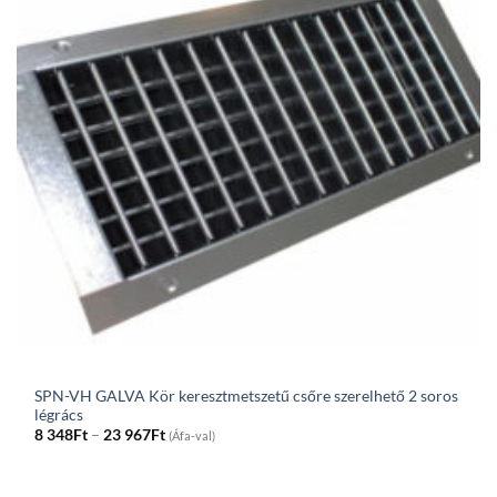
SPN-VH GALVA Kör keresztmetszetű csőre szerelhető 2 soros
légrács
Price
8 348
Ft
–
23 967
Ft
(Áfa-val)
range:
8
348Ft
through