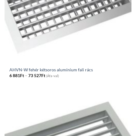
AHVN-W fehér kétsoros alumínium fali rács
Price
6 881
Ft
–
73 527
Ft
(Áfa-val)
range:
6
881Ft
through
73
527Ft