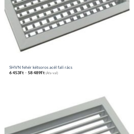
SHVN fehér kétsoros acél fali rács
Price
6 453
Ft
–
58 489
Ft
(Áfa-val)
range:
6
453Ft
through
58
489Ft