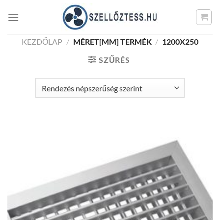
Skip
to
content
KEZDŐLAP
/
MÉRET[MM] TERMÉK
/
1200X250
SZŰRÉS