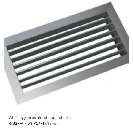
AHN egysoros aluminium fali rács
Price
6 327
Ft
–
53 917
Ft
(Áfa-val)
range:
6