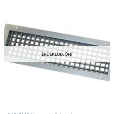
327Ft
through
53
917Ft
ÉRDEKLŐDJÖN!