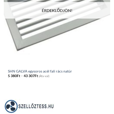
ÉRDEKLŐDJÖN!
SHN GALVA egysoros acél fali rács natúr
Price
5 380
Ft
–
43 307
Ft
(Áfa-val)
range:
5
380Ft
through
43
307Ft