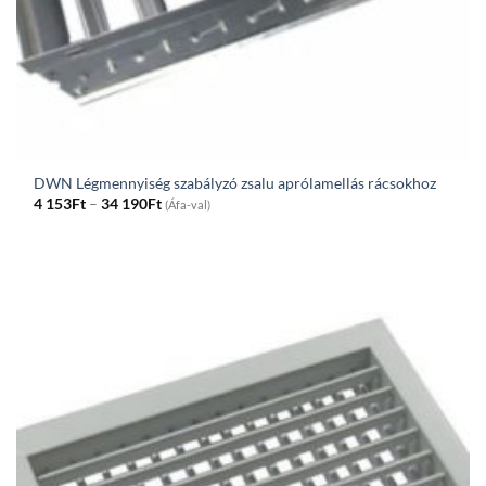
DWN Légmennyiség szabályzó zsalu aprólamellás rácsokhoz
Price
4 153
Ft
–
34 190
Ft
(Áfa-val)
range:
4
153Ft
through
34
190Ft