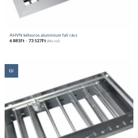
AHVN kétsoros alumínium fali rács
Price
6 881
Ft
–
73 527
Ft
(Áfa-val)
range:
6
881Ft
through
73
527Ft
ÚJ