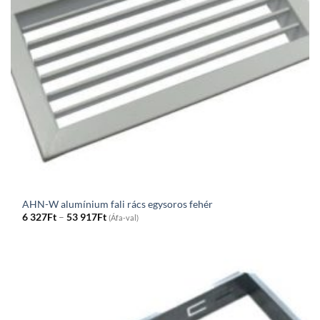
AHN-W alumínium fali rács egysoros fehér
Price
6 327
Ft
–
53 917
Ft
(Áfa-val)
range:
6
327Ft
through
53
917Ft