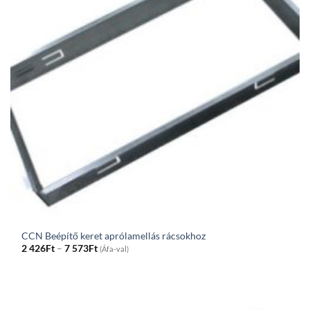
CCN Beépítő keret aprólamellás rácsokhoz
Price
2 426
Ft
–
7 573
Ft
(Áfa-val)
range:
2
426Ft
through
7
573Ft