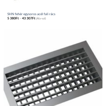
SHN fehér egysoros acél fali rács
Price
5 380
Ft
–
43 307
Ft
(Áfa-val)
range:
5
380Ft
through
43
307Ft