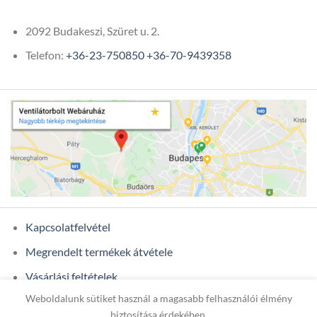
2092 Budakeszi, Szüret u. 2.
Telefon:
+36-23-750850
+36-70-9439358
Kapcsolatfelvétel
Megrendelt termékek átvétele
Vásárlási feltételek
Weboldalunk sütiket használ a magasabb felhasználói élmény
Ügyfél adatok
biztosítása érdekében.