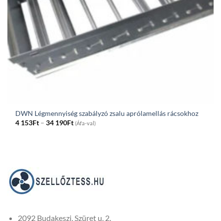
DWN Légmennyiség szabályzó zsalu aprólamellás rácsokhoz
Price
4 153
Ft
–
34 190
Ft
(Áfa-val)
range:
4
153Ft
through
34
190Ft
2092 Budakeszi, Szüret u. 2.