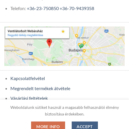
Telefon:
+36-23-750850
+36-70-9439358
Kapcsolatfelvétel
Megrendelt termékek átvétele
Vásárlási feltételek
Weboldalunk sütiket használ a magasabb felhasználói élmény
Ügyfél adatok
biztosítása érdekében.
MORE INFO
ACCEPT
Copyright 2026 ©
ONIXCOM KFT.