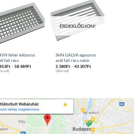
ÉRDEKLŐDJÖN!
VN fehér kétsoros
SHN GALVA egysoros
él fali rács
acél fali rács natúr
Price
Price
 453
Ft
–
58 489
Ft
5 380
Ft
–
43 307
Ft
range:
range:
fa-val)
(Áfa-val)
6
5
453Ft
380Ft
through
through
58
43
489Ft
307Ft