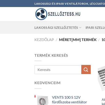
Skip
LAKOSSÁGI ÉS IPARI VENTILÁTOROK, LÉGCSAT
to
content
LAKOSSÁGI SZELLŐZTETÉS
IPARI SZEL
KEZDŐLAP
/
MÉRET[MM] TERMÉK
/
1
TERMÉK KERESÉS
KEDVENCEIM
VENTS 100 S 12V
A
fürdőszoba ventilátor
ké