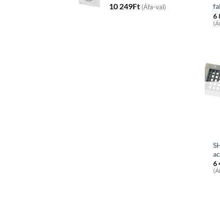
10 249
Ft
fa
(Áfa-val)
6
(Á
S
ac
6
(Á