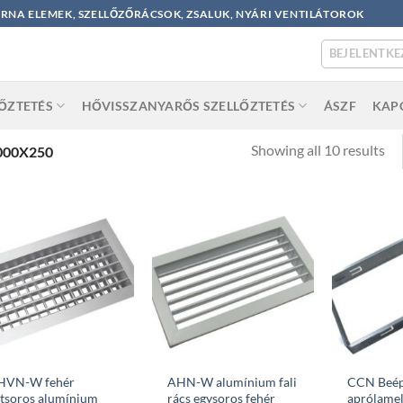
ORNA ELEMEK, SZELLŐZŐRÁCSOK, ZSALUK, NYÁRI VENTILÁTOROK
BEJELENTKE
LŐZTETÉS
HŐVISSZANYARŐS SZELLŐZTETÉS
ÁSZF
KAP
So
Showing all 10 results
000X250
by
po
HVN-W fehér
AHN-W alumínium fali
CCN Beép
tsoros alumínium
rács egysoros fehér
aprólamel