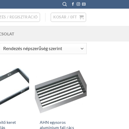
ZÉS / REGISZTRÁCIÓ
KOSÁR /
0
FT
CSOLAT
rted
pularity
ítő keret
AHN egysoros
lás
aluminium fali rács