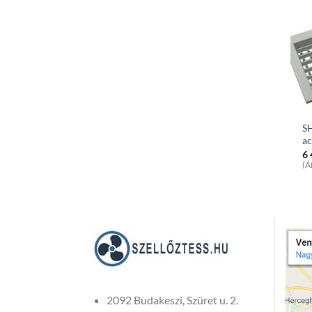
SH
ac
6
(Á
2092 Budakeszi, Szüret u. 2.