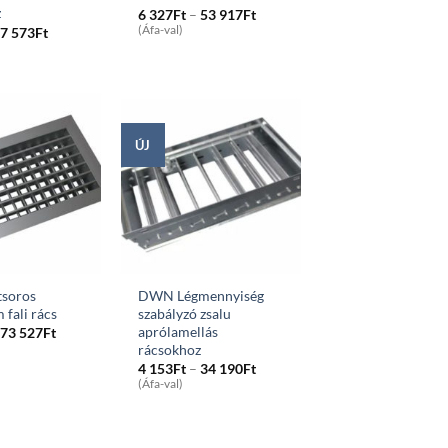
z
Price
6 327
Ft
–
53 917
Ft
range:
Price
(Áfa-val)
7 573
Ft
6
range:
327Ft
2
through
426Ft
53
through
917Ft
7
573Ft
ÚJ
soros
DWN Légmennyiség
 fali rács
szabályzó zsalu
aprólamellás
Price
73 527
Ft
range:
rácsokhoz
6
Price
4 153
Ft
–
34 190
Ft
881Ft
range:
(Áfa-val)
through
4
73
153Ft
527Ft
through
34