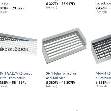
li rács
rácsokho
Price
6 327
Ft
–
53 917
Ft
range:
Price
(Áfa-val)
 881
Ft
–
73 527
Ft
2 426
Ft
–
6
range:
fa-val)
(Áfa-val)
327Ft
6
through
881Ft
53
through
917Ft
73
527Ft
ÉRDEKLŐDJÖN!
HVN GALVA kétsoros
SHN fehér egysoros
AHVN két
él fali rács natúr
acél fali rács
alumínium
Price
Price
 453
Ft
–
58 489
Ft
5 380
Ft
–
43 307
Ft
6 881
Ft
–
range:
range:
fa-val)
(Áfa-val)
(Áfa-val)
6
5
453Ft
380Ft
through
through
58
43
489Ft
307Ft