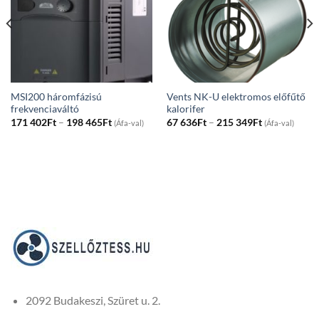
MSI200 háromfázisú
Vents NK-U elektromos előfűtő
frekvenciaváltó
kalorifer
Price
Price
171 402
Ft
–
198 465
Ft
67 636
Ft
–
215 349
Ft
(Áfa-val)
(Áfa-val)
range:
range:
171
67
402Ft
636Ft
through
through
198
215
465Ft
349Ft
2092 Budakeszi, Szüret u. 2.