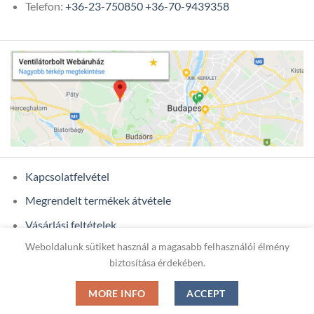
Telefon:
+36-23-750850
+36-70-9439358
Kapcsolatfelvétel
Megrendelt termékek átvétele
Vásárlási feltételek
Weboldalunk sütiket használ a magasabb felhasználói élmény
Ügyfél adatok
biztosítása érdekében.
MORE INFO
ACCEPT
Copyright 2026 ©
ONIXCOM KFT.