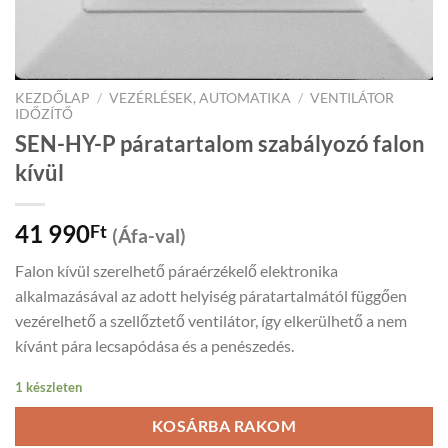
KEZDŐLAP
/
VEZÉRLÉSEK, AUTOMATIKA
/
VENTILÁTOR
IDŐZÍTŐ
SEN-HY-P páratartalom szabályozó falon
kívül
41 990
Ft
(Áfa-val)
Falon kívül szerelhető páraérzékelő elektronika
alkalmazásával az adott helyiség páratartalmától függően
vezérelhető a szellőztető ventilátor, így elkerülhető a nem
kívánt pára lecsapódása és a penészedés.
1 készleten
KOSÁRBA RAKOM