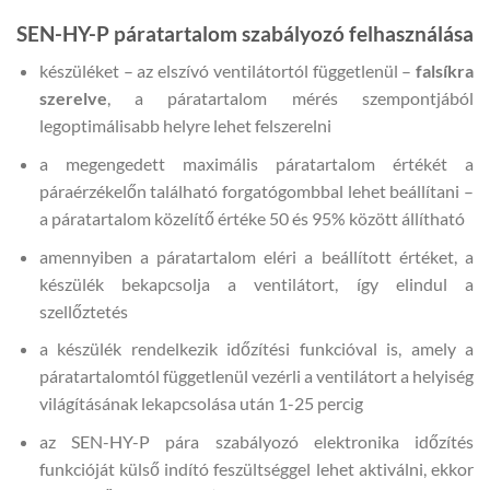
SEN-HY-P páratartalom szabályozó felhasználása
készüléket – az elszívó ventilátortól függetlenül –
falsíkra
szerelve
, a páratartalom mérés szempontjából
legoptimálisabb helyre lehet felszerelni
a megengedett maximális páratartalom értékét a
páraérzékelőn található forgatógombbal lehet beállítani –
a páratartalom közelítő értéke 50 és 95% között állítható
amennyiben a páratartalom eléri a beállított értéket, a
készülék bekapcsolja a ventilátort, így elindul a
szellőztetés
a készülék rendelkezik időzítési funkcióval is, amely a
páratartalomtól függetlenül vezérli a ventilátort a helyiség
világításának lekapcsolása után 1-25 percig
az SEN-HY-P pára szabályozó elektronika időzítés
funkcióját külső indító feszültséggel lehet aktiválni, ekkor