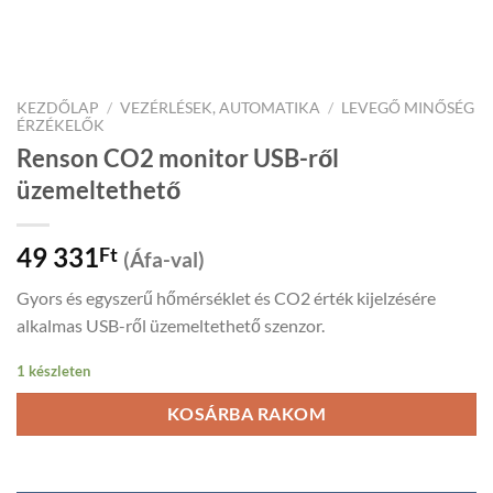
KEZDŐLAP
/
VEZÉRLÉSEK, AUTOMATIKA
/
LEVEGŐ MINŐSÉG
ÉRZÉKELŐK
Renson CO2 monitor USB-ről
üzemeltethető
49 331
Ft
(Áfa-val)
Gyors és egyszerű hőmérséklet és CO2 érték kijelzésére
alkalmas USB-ről üzemeltethető szenzor.
1 készleten
KOSÁRBA RAKOM