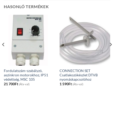
HASONLÓ TERMÉKEK
Fordulatszám-szabályzó,
CONNECTION SET
aszinkron motorokhoz, IP51
Csatlakozókészlet DTVB
védettség, MSC 105
nyomáskapcsolóhoz
21 700
Ft
1 590
Ft
(Áfa-val)
(Áfa-val)