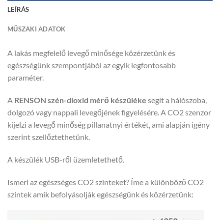
LEÍRÁS
MŰSZAKI ADATOK
A lakás megfelelő levegő minősége közérzetünk és
egészségünk szempontjából az egyik legfontosabb
paraméter.
A
RENSON szén-dioxid mérő készüléke
segít a hálószoba,
dolgozó vagy nappali levegőjének figyelésére. A CO2 szenzor
kijelzi a levegő minőség pillanatnyi értékét, ami alapján igény
szerint szellőztethetünk.
A készülék USB-ről üzemletethető.
Ismeri az egészséges CO2 szinteket? Íme a különböző CO2
szintek amik befolyásolják egészségünk és közérzetünk: