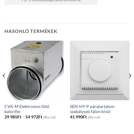
HASONLÓ TERMÉKEK
CVA-M Elektromos fűtő
SEN-HY-P páratartalom
kalorifer
szabályozó falon kívül
Price
29 985
Ft
–
54 972
Ft
41 990
Ft
(Áfa-val)
(Áfa-val)
range:
29
985Ft
through