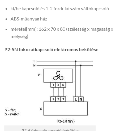
ki/be kapcsoló és 1-2 fordulatszám váltókapcsoló
ABS-műanyag ház
méretei[mm]: 162 x 70 x 80 (szélesség x magasság x
mélység)
P2-5N fokozatkapcsoló elektromos bekötése
P2-5 fokozatkapcsoló bekötése