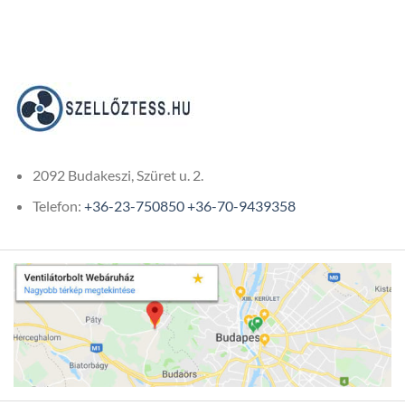
54
972Ft
2092 Budakeszi, Szüret u. 2.
Telefon:
+36-23-750850
+36-70-9439358