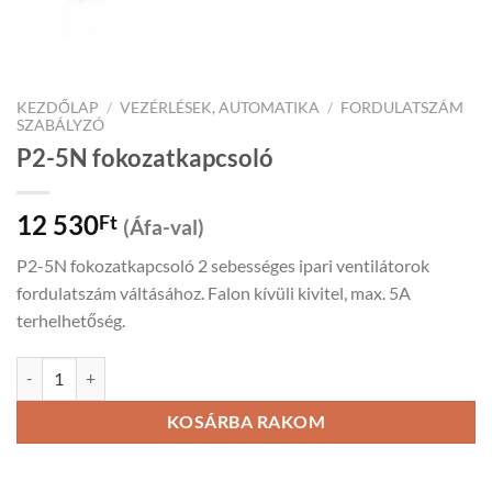
KEZDŐLAP
/
VEZÉRLÉSEK, AUTOMATIKA
/
FORDULATSZÁM
SZABÁLYZÓ
P2-5N fokozatkapcsoló
12 530
Ft
(Áfa-val)
P2-5N fokozatkapcsoló 2 sebességes ipari ventilátorok
fordulatszám váltásához. Falon kívüli kivitel, max. 5A
terhelhetőség.
P2-5N fokozatkapcsoló mennyiség
KOSÁRBA RAKOM