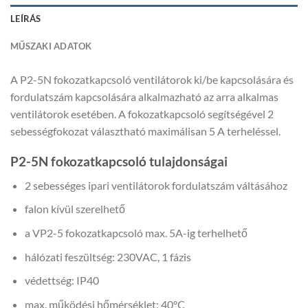
LEÍRÁS
MŰSZAKI ADATOK
A P2-5N fokozatkapcsoló ventilátorok ki/be kapcsolására és
fordulatszám kapcsolására alkalmazható az arra alkalmas
ventilátorok esetében. A fokozatkapcsoló segítségével 2
sebességfokozat választható maximálisan 5 A terheléssel.
P2-5N fokozatkapcsoló tulajdonságai
2 sebességes ipari ventilátorok fordulatszám váltásához
falon kívül szerelhető
a VP2-5 fokozatkapcsoló max. 5A-ig terhelhető
hálózati feszültség: 230VAC, 1 fázis
védettség: IP40
max. működési hőmérséklet: 40ºC