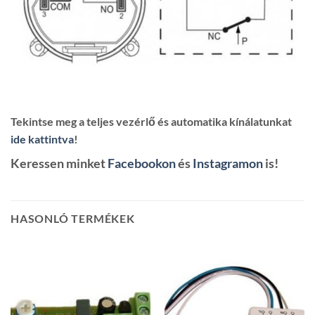
Tekintse meg a teljes vezérlő és automatika kínálatunkat
ide kattintva
!
Keressen minket
Facebookon
és
Instagramon
is!
HASONLÓ TERMÉKEK