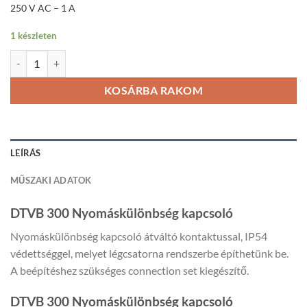
250 V AC – 1 A
1 készleten
DTVB 300 Nyomáskülönbség kapcsoló mennyiség
KOSÁRBA RAKOM
LEÍRÁS
MŰSZAKI ADATOK
DTVB 300 Nyomáskülönbség kapcsoló
Nyomáskülönbség kapcsoló átváltó kontaktussal, IP54
védettséggel, melyet légcsatorna rendszerbe építhetünk be.
A beépítéshez szükséges connection set kiegészítő.
DTVB 300 Nyomáskülönbség kapcsoló