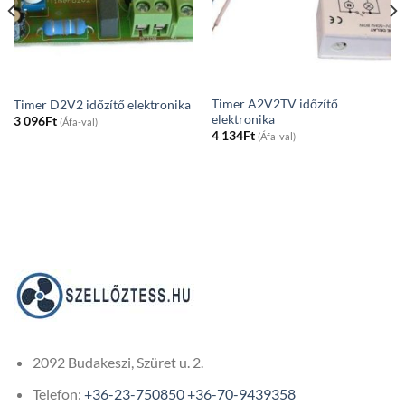
Timer A2V2TV időzítő
Timer D2V2 időzítő elektronika
elektronika
3 096
Ft
(Áfa-val)
4 134
Ft
(Áfa-val)
2092 Budakeszi, Szüret u. 2.
Telefon:
+36-23-750850
+36-70-9439358