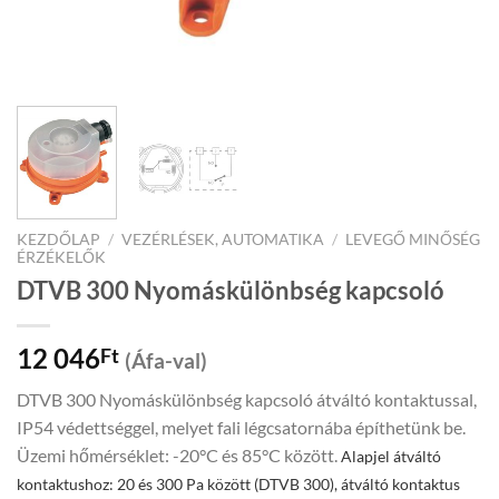
KEZDŐLAP
/
VEZÉRLÉSEK, AUTOMATIKA
/
LEVEGŐ MINŐSÉG
ÉRZÉKELŐK
DTVB 300 Nyomáskülönbség kapcsoló
12 046
Ft
(Áfa-val)
DTVB 300 Nyomáskülönbség kapcsoló átváltó kontaktussal,
IP54 védettséggel, melyet fali légcsatornába építhetünk be.
Üzemi hőmérséklet: -20°C és 85°C között.
Alapjel átváltó
kontaktushoz: 20 és 300 Pa között (DTVB 300), á
tváltó kontaktus