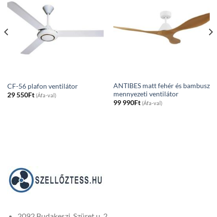
ANTIBES matt fehér és bambusz
CF-56 plafon ventilátor
mennyezeti ventilátor
29 550
Ft
(Áfa-val)
99 990
Ft
(Áfa-val)
2092 Budakeszi, Szüret u. 2.