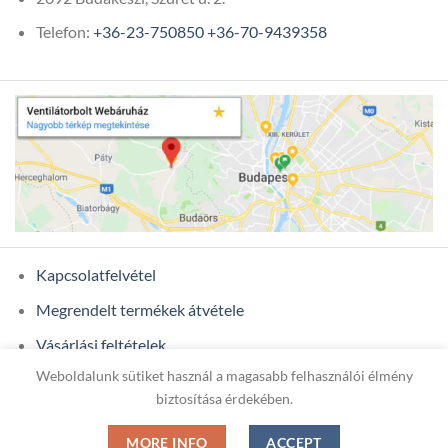
Telefon:
+36-23-750850
+36-70-9439358
Kapcsolatfelvétel
Megrendelt termékek átvétele
Vásárlási feltételek
Weboldalunk sütiket használ a magasabb felhasználói élmény
Ügyfél adatok
biztosítása érdekében.
MORE INFO
ACCEPT