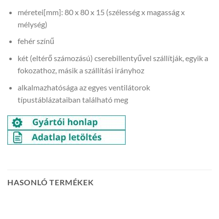
méretei[mm]: 80 x 80 x 15 (szélesség x magasság x
mélység)
fehér színű
két (eltérő számozású) cserebillentyűvel szállítják, egyik a
fokozathoz, másik a szállítási irányhoz
alkalmazhatósága az egyes ventilátorok
típustáblázataiban található meg
HASONLÓ TERMÉKEK