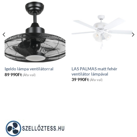
LAS PALMAS matt fehér
Igeldo lámpa ventilátorral
ventilátor lámpával
89 990
Ft
(Áfa-val)
39 990
Ft
(Áfa-val)