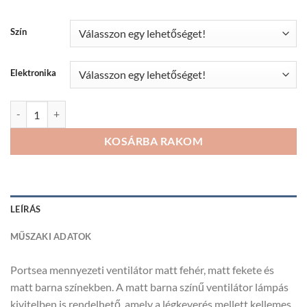
990Ft
Szín
Elektronika
Portsea mennyezeti ventilátor mennyiség
KOSÁRBA RAKOM
LEÍRÁS
MŰSZAKI ADATOK
Portsea mennyezeti ventilátor matt fehér, matt fekete és
matt barna színekben. A matt barna színű ventilátor lámpás
kivitelben is rendelhető, amely a légkeverés mellett kellemes