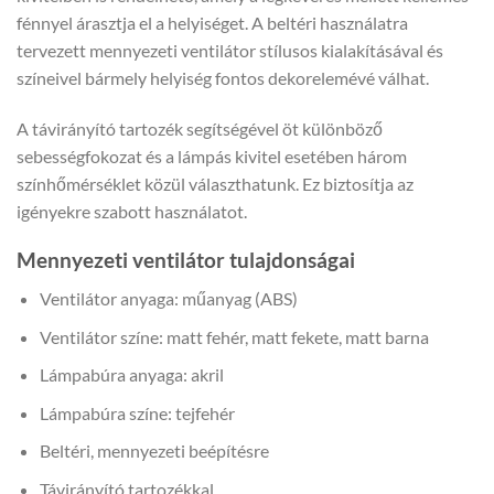
fénnyel árasztja el a helyiséget. A beltéri használatra
tervezett mennyezeti ventilátor stílusos kialakításával és
színeivel bármely helyiség fontos dekorelemévé válhat.
A távirányító tartozék segítségével öt különböző
sebességfokozat és a lámpás kivitel esetében három
színhőmérséklet közül választhatunk. Ez biztosítja az
igényekre szabott használatot.
Mennyezeti ventilátor tulajdonságai
Ventilátor anyaga: műanyag (ABS)
Ventilátor színe: matt fehér, matt fekete, matt barna
Lámpabúra anyaga: akril
Lámpabúra színe: tejfehér
Beltéri, mennyezeti beépítésre
Távirányító tartozékkal