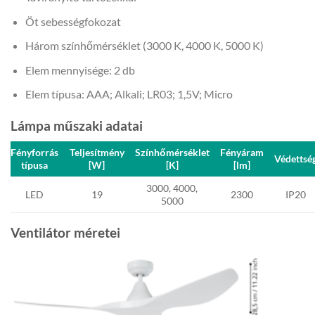
Öt sebességfokozat
Három színhőmérséklet (3000 K, 4000 K, 5000 K)
Elem mennyisége: 2 db
Elem típusa: AAA; Alkali; LR03; 1,5V; Micro
Lámpa műszaki adatai
Fényforrás
Teljesítmény
Színhőmérséklet
Fényáram
Védettsé
típusa
[W]
[K]
[lm]
3000, 4000,
LED
19
2300
IP20
5000
Ventilátor méretei