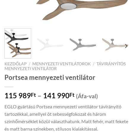
KEZDŐLAP
/
MENNYEZETI VENTILÁTOROK
/
TÁVIRÁNYÍTÓS
MENNYEZETI VENTILÁTOR
Portsea mennyezeti ventilátor
Price
115 989
–
141 990
Ft
Ft
(Áfa-val)
range:
EGLO gyártású Portsea mennyezeti ventilátor távirányító
115
tartozékkal, amellyel öt sebességfokozat és három
989Ft
színhőmérséklet közül választhatunk. Matt fehér, matt fekete
through
és matt barna színekben, stílusos kialakítással.
141