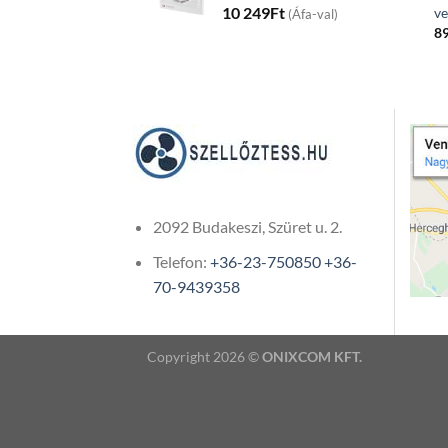
10 249
Ft
ve
(Áfa-val)
8
2092 Budakeszi, Szüret u. 2.
Telefon:
+36-23-750850
+36-
70-9439358
Copyright 2026 ©
ONIXCOM KFT.