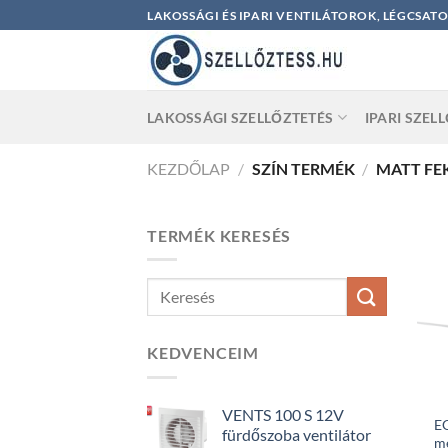
Skip
LAKOSSÁGI ÉS IPARI VENTILÁTOROK, LÉGCSAT
to
content
LAKOSSÁGI SZELLŐZTETÉS
IPARI SZEL
KEZDŐLAP
/
SZÍN TERMÉK
/
MATT FE
TERMÉK KERESÉS
KEDVENCEIM
VENTS 100 S 12V
EG
fürdőszoba ventilátor
m