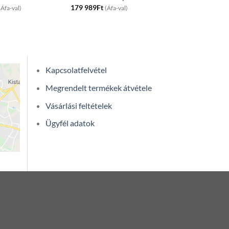
179 989
Ft
(Áfa-val)
(Áfa-val)
Kapcsolatfelvétel
Megrendelt termékek átvétele
Vásárlási feltételek
Ügyfél adatok