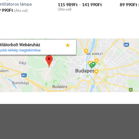
ntilátoros lámpa
Price
115 989
Ft
–
141 990
Ft
89 990
Ft
range:
(Áfa-val)
9 990
Ft
(Áfa-val)
115
989Ft
through
141
990Ft