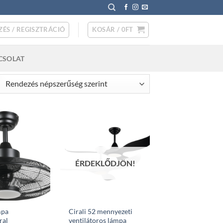
ZÉS / REGISZTRÁCIÓ
KOSÁR /
0
FT
CSOLAT
rted
pularity
ÉRDEKLŐDJÖN!
mpa
Cirali 52 mennyezeti
ral
ventilátoros lámpa