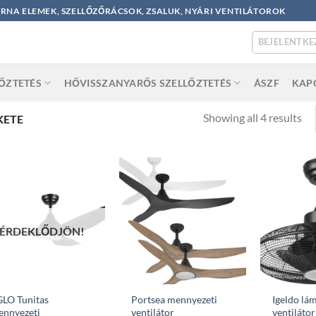
ORNA ELEMEK, SZELLŐZŐRÁCSOK, ZSALUK, NYÁRI VENTILÁTOROK
BEJELENTKE
LŐZTETÉS
HŐVISSZANYARŐS SZELLŐZTETÉS
ÁSZF
KAP
So
Showing all 4 results
KETE
by
po
ÉRDEKLŐDJÖN!
LO Tunitas
Portsea mennyezeti
Igeldo lá
ennyezeti
ventilátor
ventilátor