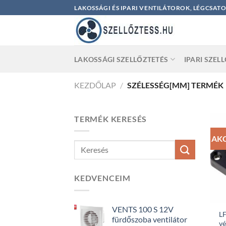
Skip
LAKOSSÁGI ÉS IPARI VENTILÁTOROK, LÉGCSAT
to
content
LAKOSSÁGI SZELLŐZTETÉS
IPARI SZEL
KEZDŐLAP
/
SZÉLESSÉG[MM] TERMÉK
TERMÉK KERESÉS
AK
KEDVENCEIM
VENTS 100 S 12V
LF
fürdőszoba ventilátor
vé