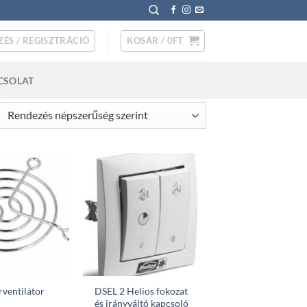
ZÉS / REGISZTRÁCIÓ
KOSÁR /
0
FT
CSOLAT
rted
pularity
ventilátor
DSEL 2 Helios fokozat
és irányváltó kapcsoló