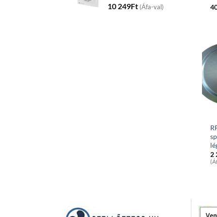
10 249
Ft
4
(Áfa-val)
RP
sp
lé
2
(Á