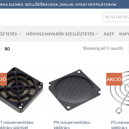
ORNA ELEMEK, SZELLŐZŐRÁCSOK, ZSALUK, NYÁRI VENTILÁTOROK
BEJELENTKE
LŐZTETÉS
HŐVISSZANYARŐS SZELLŐZTETÉS
ÁSZF
KAP
So
Showing all 5 results
/
80
by
po
CIÓ
AKCIÓ
T műszerventilátor
PN műszerventilátor
FG műszer
dőrács szűrővel
védőrács
védőrács