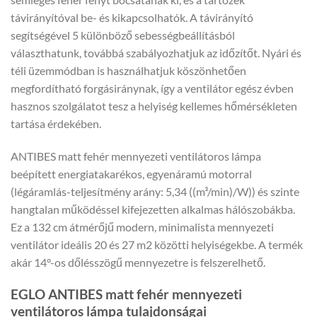
távirányítóval be- és kikapcsolhatók. A távirányító
segítségével 5 különböző sebességbeállításból
választhatunk, továbbá szabályozhatjuk az időzítőt. Nyári és
téli üzemmódban is használhatjuk köszönhetően
megfordítható forgásiránynak, így a ventilátor egész évben
hasznos szolgálatot tesz a helyiség kellemes hőmérsékleten
tartása érdekében.
ANTIBES matt fehér mennyezeti ventilátoros lámpa
beépített energiatakarékos, egyenáramú motorral
(légáramlás-teljesítmény arány: 5,34 ((m³/min)/W)) és szinte
hangtalan működéssel kifejezetten alkalmas hálószobákba.
Ez a 132 cm átmérőjű modern, minimalista mennyezeti
ventilátor ideális 20 és 27 m2 közötti helyiségekbe. A termék
akár 14°-os dőlésszögű mennyezetre is felszerelhető.
EGLO ANTIBES matt fehér mennyezeti
ventilátoros lámpa tulajdonságai