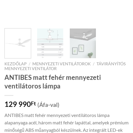
KEZDŐLAP
/
MENNYEZETI VENTILÁTOROK
/
TÁVIRÁNYÍTÓS
MENNYEZETI VENTILÁTOR
ANTIBES matt fehér mennyezeti
ventilátoros lámpa
129 990
Ft
(Áfa-val)
ANTIBES matt fehér mennyezeti ventilátoros lámpa
alapanyaga acél, három matt fehér lapáttal, amelyek prémium
minőségű ABS műanyagból készülnek. Az integrált LED-ek