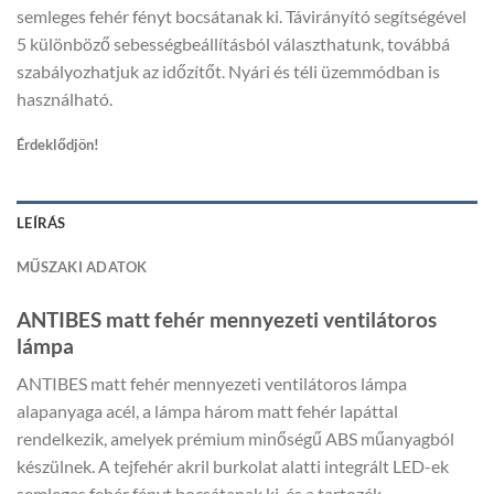
semleges fehér fényt bocsátanak ki. Távirányító segítségével
5 különböző sebességbeállításból választhatunk, továbbá
szabályozhatjuk az időzítőt. Nyári és téli üzemmódban is
használható.
Érdeklődjön!
LEÍRÁS
MŰSZAKI ADATOK
ANTIBES matt fehér mennyezeti ventilátoros
lámpa
ANTIBES matt fehér mennyezeti ventilátoros lámpa
alapanyaga acél, a lámpa három matt fehér lapáttal
rendelkezik, amelyek prémium minőségű ABS műanyagból
készülnek. A tejfehér akril burkolat alatti integrált LED-ek
semleges fehér fényt bocsátanak ki, és a tartozék