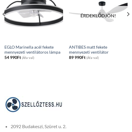
ÉRDEKLŐDJÖN!
EGLO Marinella acél fekete
ANTIBES matt fekete
mennyezeti ventilátoros lámpa
mennyezeti ventilátor
54 990
Ft
89 990
Ft
(Áfa-val)
(Áfa-val)
2092 Budakeszi, Szüret u. 2.