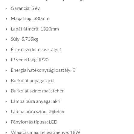
Garancia: 5 év
Magasság: 330mm
Lapát átmérő: 1320mm
Súly: 5,735kg
Érintésvédelmi osztály: 1
IP védettség: IP20
Energia hatékonysági osztály: E
Burkolat anyaga: acél
Burkolat színe: matt fehér
Lámpa búra anyaga: akril
Lámpa búra színe: tejfehér
Fényforrás típusa: LED
Világítás max. teljesítménye: 18W