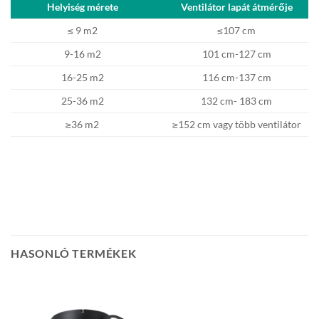
Helyiség mérete
Ventilátor lapát átmérője
≤ 9 m2
≤107 cm
9-16 m2
101 cm-127 cm
16-25 m2
116 cm-137 cm
25-36 m2
132 cm- 183 cm
≥36 m2
≥152 cm vagy több ventilátor
HASONLÓ TERMÉKEK