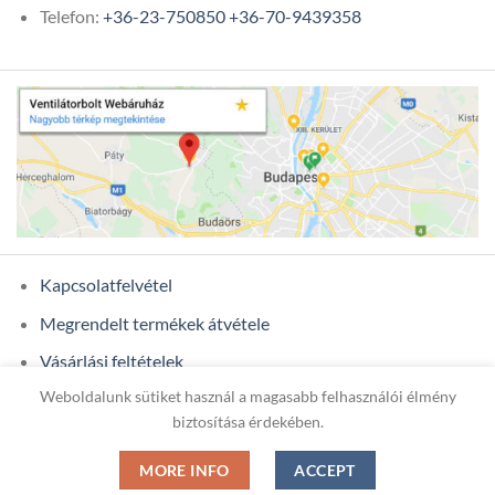
Telefon:
+36-23-750850
+36-70-9439358
Kapcsolatfelvétel
Megrendelt termékek átvétele
Vásárlási feltételek
Weboldalunk sütiket használ a magasabb felhasználói élmény
Ügyfél adatok
biztosítása érdekében.
MORE INFO
ACCEPT
Copyright 2026 ©
ONIXCOM KFT.