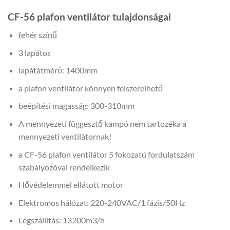
CF-56 plafon ventilátor tulajdonságai
fehér színű
3 lapátos
lapátátmérő: 1400mm
a plafon ventilátor könnyen felszerelhető
beépítési magasság: 300-310mm
A mennyezeti függesztő kampó nem tartozéka a
mennyezeti ventilátornak!
a CF-56 plafon ventilátor 5 fokozatú fordulatszám
szabályozóval rendelkezik
Hővédelemmel ellátott motor
Elektromos hálózat: 220-240VAC/1 fázis/50Hz
Légszállítás: 13200m3/h