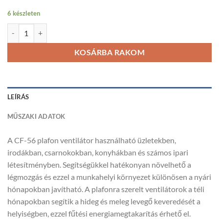
6 készleten
CF-56 plafon ventilátor mennyiség
KOSÁRBA RAKOM
LEÍRÁS
MŰSZAKI ADATOK
A CF-56 plafon ventilátor használható üzletekben,
irodákban, csarnokokban, konyhákban és számos ipari
létesítményben. Segítségükkel hatékonyan növelhető a
légmozgás és ezzel a munkahelyi környezet különösen a nyári
hónapokban javítható. A plafonra szerelt ventilátorok a téli
hónapokban segítik a hideg és meleg levegő keveredését a
helyiségben, ezzel fűtési energiamegtakarítás érhető el.