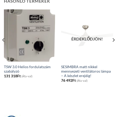
HASONLÓ TERMÉKEK
ÉRDEKLŐDJÖN!
TSW 3.0 Helios fordulatszám
SESIMBRA matt nikkel
szabályzó
mennyezeti ventilátoros lámpa
– A készlet erejéig!
131 318
Ft
(Áfa-val)
76 492
Ft
(Áfa-val)