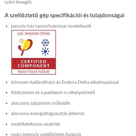
szűrt levegőt.
A szellőztető gép specifikációi és tulajdonságai
passzív ház tanúsítvánnyal rendelkezik
könnyen kalibrálható az Endura Delta alkalmazással
földszinten és a padláson is elhelyezhető
alacsony zajszinten működik
alacsony energiafogyasztás jellemzi
mobiltelefonos vezérlés
nyári intenzív szellőztetés funkció