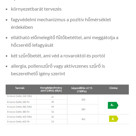
környezetbarát tervezés
fagyvédelmi mechanizmus a pozitív hőmérséklet
érdekében
ellátható előmelegítő fűtőbetéttel, ami meggátolja a
hőcserélő lefagyását
két szűrőbetét, ami véd a rovaroktól és portól
allergia, pollenszűrő vagy aktívszenes szűrő is
beszerelhető igény szerint