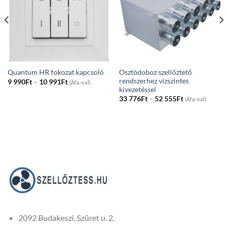
Osztódoboz szellőztető
Quantum HR fokozat kapcsoló
rendszerhez vízszintes
Price
9 990
Ft
–
10 991
Ft
(Áfa-val)
range:
kivezetéssel
9
Price
33 776
Ft
–
52 555
Ft
(Áfa-val)
990Ft
range:
through
33
10
776Ft
991Ft
through
52
555Ft
2092 Budakeszi, Szüret u. 2.