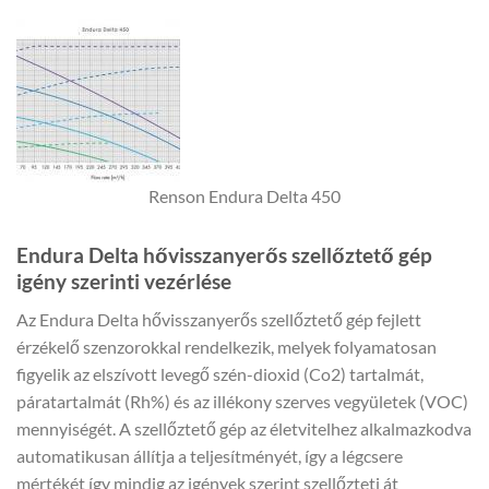
Renson Endura Delta 450
Endura Delta hővisszanyerős szellőztető gép
igény szerinti vezérlése
Az Endura Delta hővisszanyerős szellőztető gép fejlett
érzékelő szenzorokkal rendelkezik, melyek folyamatosan
figyelik az elszívott levegő szén-dioxid (Co2) tartalmát,
páratartalmát (Rh%) és az illékony szerves vegyületek (VOC)
mennyiségét. A szellőztető gép az életvitelhez alkalmazkodva
automatikusan állítja a teljesítményét, így a légcsere
mértékét így mindig az igények szerint szellőzteti át