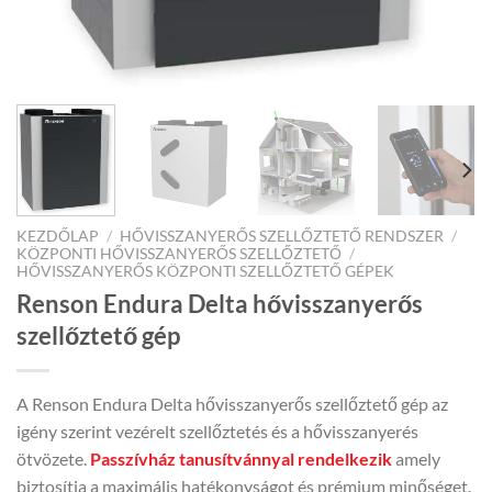
KEZDŐLAP
/
HŐVISSZANYERŐS SZELLŐZTETŐ RENDSZER
/
KÖZPONTI HŐVISSZANYERŐS SZELLŐZTETŐ
/
HŐVISSZANYERŐS KÖZPONTI SZELLŐZTETŐ GÉPEK
Renson Endura Delta hővisszanyerős
szellőztető gép
A Renson Endura Delta hővisszanyerős szellőztető gép az
igény szerint vezérelt szellőztetés és a hővisszanyerés
ötvözete.
Passzívház tanusítvánnyal rendelkezik
amely
biztosítja a maximális hatékonyságot és prémium minőséget.