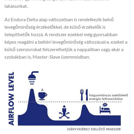
lakásunkat.
Az Endura Delta alap változatban is rendelkezik belső
levegőminőség érzékelőkkel, de külső érzékelők is
telepíthetők hozzá. A rendszer ezekkel még gyorsabban
képes reagálni a beltéri levegőminőség változásaira. ezeket a
külső szenzorokat felszerelhetjük a nappaliban vagy akár a
szobákban is, Master-Slave üzemmódban.