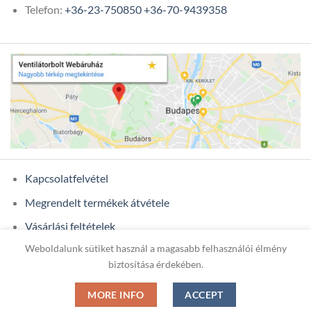
Telefon:
+36-23-750850
+36-70-9439358
Kapcsolatfelvétel
Megrendelt termékek átvétele
Vásárlási feltételek
Weboldalunk sütiket használ a magasabb felhasználói élmény
Ügyfél adatok
biztosítása érdekében.
MORE INFO
ACCEPT
Copyright 2026 ©
ONIXCOM KFT.