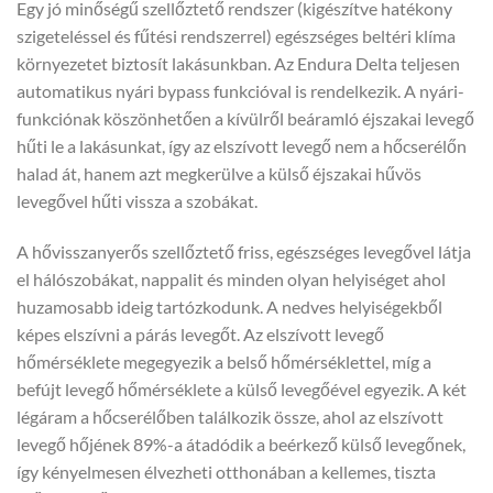
Egy jó minőségű szellőztető rendszer (kigészítve hatékony
szigeteléssel és fűtési rendszerrel) egészséges beltéri klíma
környezetet biztosít lakásunkban. Az Endura Delta teljesen
automatikus nyári bypass funkcióval is rendelkezik. A nyári-
funkciónak köszönhetően a kívülről beáramló éjszakai levegő
hűti le a lakásunkat, így az elszívott levegő nem a hőcserélőn
halad át, hanem azt megkerülve a külső éjszakai hűvös
levegővel hűti vissza a szobákat.
A hővisszanyerős szellőztető friss, egészséges levegővel látja
el hálószobákat, nappalit és minden olyan helyiséget ahol
huzamosabb ideig tartózkodunk. A nedves helyiségekből
képes elszívni a párás levegőt. Az elszívott levegő
hőmérséklete megegyezik a belső hőmérséklettel, míg a
befújt levegő hőmérséklete a külső levegőével egyezik. A két
légáram a hőcserélőben találkozik össze, ahol az elszívott
levegő hőjének 89%-a átadódik a beérkező külső levegőnek,
így kényelmesen élvezheti otthonában a kellemes, tiszta