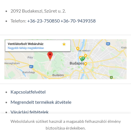
2092 Budakeszi, Szüret u. 2.
Telefon:
+36-23-750850
+36-70-9439358
Kapcsolatfelvétel
Megrendelt termékek átvétele
Vásárlási feltételek
Weboldalunk sütiket használ a magasabb felhasználói élmény
Ügyfél adatok
biztosítása érdekében.