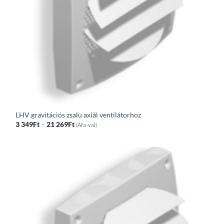
LHV gravitációs zsalu axiál ventilátorhoz
Price
3 349
Ft
–
21 269
Ft
(Áfa-val)
range:
3
349Ft
through
21
269Ft