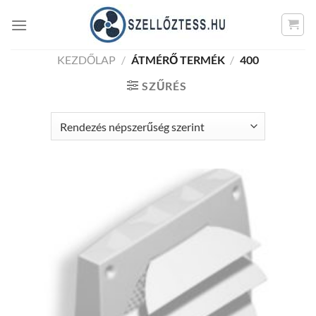
Skip
to
content
KEZDŐLAP
/
ÁTMÉRŐ TERMÉK
/
400
SZŰRÉS